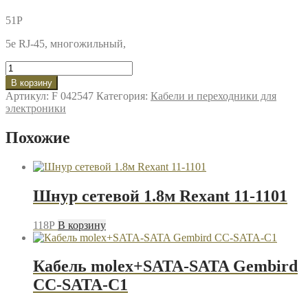
51
P
5е RJ-45, многожильный,
Количество
товара
В корзину
Патч-
Артикул:
F 042547
Категория:
Кабели и переходники для
корд
электроники
UTP
1м
Похожие
Cablexpert
PP12-
1m
Шнур сетевой 1.8м Rexant 11-1101
118
P
В корзину
Кабель molex+SATA-SATA Gembird
CC-SATA-C1