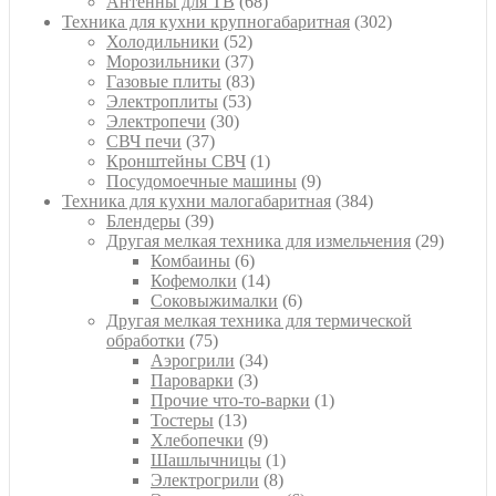
68
товаров
Антенны для ТВ
68
товаров
302
Техника для кухни крупногабаритная
302
52
товара
Холодильники
52
товара
37
Морозильники
37
товаров
83
Газовые плиты
83
53
товара
Электроплиты
53
30
товара
Электропечи
30
37
товаров
СВЧ печи
37
товаров
1
Кронштейны СВЧ
1
товар
9
Посудомоечные машины
9
товаров
384
Техника для кухни малогабаритная
384
39
товара
Блендеры
39
товаров
29
Другая мелкая техника для измельчения
29
6
товаро
Комбаины
6
товаров
14
Кофемолки
14
товаров
6
Соковыжималки
6
товаров
Другая мелкая техника для термической
75
обработки
75
товаров
34
Аэрогрили
34
3
товара
Пароварки
3
товара
1
Прочие что-то-варки
1
13
товар
Тостеры
13
товаров
9
Хлебопечки
9
товаров
1
Шашлычницы
1
8
товар
Электрогрили
8