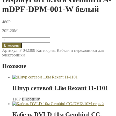
mDPF-DPM-001-W белый
480
P
20F-20M
Количество
товара
В корзину
Переходник
Артикул:
F 042399
Категория:
Кабели и переходники для
miniDisplayPort-
электроники
DisplayPort
0.16м
Похожие
Gembird
A-
mDPF-
DPM-
001-
Шнур сетевой 1.8м Rexant 11-1101
W
белый
118
P
В корзину
Кабель DVI-D 10м Gembird CC-