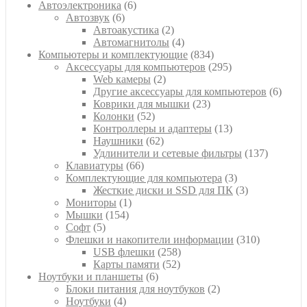
6
товар
Автоэлектроника
6
6
товаров
Автозвук
6
товаров
2
Автоакустика
2
товара
4
Автомагнитолы
4
товара
834
Компьютеры и комплектующие
834
товара
295
Аксессуары для компьютеров
295
2
товаров
Web камеры
2
товара
6
Другие аксессуары для компьютеров
6
23
товар
Коврики для мышки
23
52
товара
Колонки
52
товара
13
Контроллеры и адаптеры
13
62
товаров
Наушники
62
товара
137
Удлинители и сетевые фильтры
137
66
товаров
Клавиатуры
66
товаров
3
Комплектующие для компьютера
3
товара
3
Жесткие диски и SSD для ПК
3
1
товара
Мониторы
1
154
товар
Мышки
154
5
товара
Софт
5
товаров
310
Флешки и накопители информации
310
258
товаров
USB флешки
258
52
товаров
Карты памяти
52
6
товара
Ноутбуки и планшеты
6
товаров
2
Блоки питания для ноутбуков
2
4
товара
Ноутбуки
4