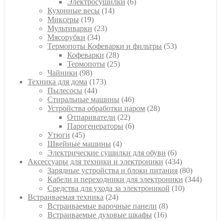
товаров
6
Электросушилки
6
14
товаров
Кухонные весы
14
19
товаров
Миксеры
19
товаров
23
Мультиварки
23
34
товара
Мясорубки
34
товара
53
Термопоты Кофеварки и фильтры
53
28
товара
Кофеварки
28
товаров
25
Термопоты
25
98
товаров
Чайники
98
товаров
173
Техника для дома
173
44
товара
Пылесосы
44
товара
46
Стиральные машины
46
товаров
28
Устройства обработки паром
28
22
товаров
Отпариватели
22
товара
6
Парогенераторы
6
45
товаров
Утюги
45
товаров
4
Швейные машины
4
товара
6
Электрические сушилки для обуви
6
товаров
434
Аксессуары для техники и электроники
434
товара
80
Зарядные устройства и блоки питания
80
товаров
344
Кабели и переходники для электроники
344
10
товара
Средства для ухода за электроникой
10
24
товаров
Встраиваемая техника
24
товара
8
Встраиваемые варочные панели
8
16
товаров
Встраиваемые духовые шкафы
16