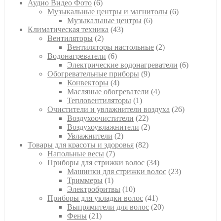
6
товаров
Аудио Видео Фото
6
товаров
6
Музыкальные центры и магнитолы
6
6
товаров
Музыкальные центры
6
43
товаров
Климатическая техника
43
2
товара
Вентиляторы
2
товара
2
Вентиляторы настольные
2
6
товара
Водонагреватели
6
товаров
6
Электрические водонагреватели
6
9
товаров
Обогревательные приборы
9
4
товаров
Конвекторы
4
товара
4
Масляные обогреватели
4
1
товара
Тепловентиляторы
1
товар
26
Очистители и увлажнители воздуха
26
22
товаров
Воздухоочистители
22
товара
2
Воздухоувлажнители
2
2
товара
Увлажнители
2
товара
82
Товары для красоты и здоровья
82
7
товара
Напольные весы
7
товаров
34
Приборы для стрижки волос
34
товара
23
Машинки для стрижки волос
23
1
товара
Триммеры
1
товар
10
Электробритвы
10
товаров
41
Приборы для укладки волос
41
товар
20
Выпрямители для волос
20
21
товаров
Фены
21