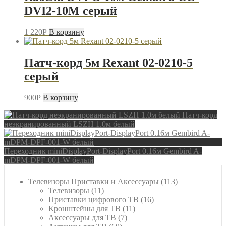
DVI2-10M серый
1 220
P
В корзину
Патч-корд 5м Rexant 02-0210-5
серый
900
P
В корзину
Патч-корд
неэкранированный LSZH 1.0м белый
Переходник miniDisplayPort-DisplayPort 0.16м Gembird A-
mDPM-DPF-001-W белый
113
Телевизоры Приставки и Аксессуары
113
11
товаров
Телевизоры
11
товаров
16
Приставки цифрового ТВ
16
11
товаров
Кронштейны для ТВ
11
7
товаров
Аксессуары для ТВ
7