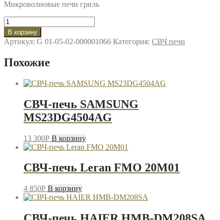
Микроволновые печи гриль
Количество
товара
В корзину
СВЧ-
Артикул:
G 01-05-02-000001066
Категория:
СВЧ печи
печь
SUPRA
Похожие
20SSG27
СВЧ-печь SAMSUNG
MS23DG4504AG
13 300
P
В корзину
СВЧ-печь Leran FMO 20M01
4 850
P
В корзину
СВЧ-печь HAIER HMB-DM208SA