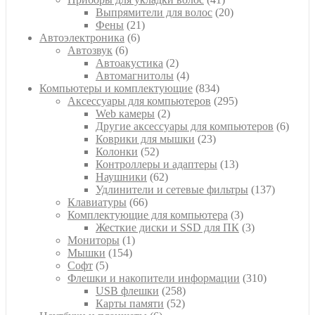
товар
20
Выпрямители для волос
20
21
товаров
Фены
21
6
товар
Автоэлектроника
6
6
товаров
Автозвук
6
товаров
2
Автоакустика
2
товара
4
Автомагнитолы
4
товара
834
Компьютеры и комплектующие
834
товара
295
Аксессуары для компьютеров
295
2
товаров
Web камеры
2
товара
6
Другие аксессуары для компьютеров
6
23
товар
Коврики для мышки
23
52
товара
Колонки
52
товара
13
Контроллеры и адаптеры
13
62
товаров
Наушники
62
товара
137
Удлинители и сетевые фильтры
137
66
товаров
Клавиатуры
66
товаров
3
Комплектующие для компьютера
3
товара
3
Жесткие диски и SSD для ПК
3
1
товара
Мониторы
1
154
товар
Мышки
154
5
товара
Софт
5
товаров
310
Флешки и накопители информации
310
258
товаров
USB флешки
258
52
товаров
Карты памяти
52