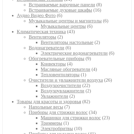
товара
8
Встраиваемые варочные панели
8
16
товаров
Встраиваемые духовые шкафы
16
6
товаров
Аудио Видео Фото
6
товаров
6
Музыкальные центры и магнитолы
6
6
товаров
Музыкальные центры
6
43
товаров
Климатическая техника
43
2
товара
Вентиляторы
2
товара
2
Вентиляторы настольные
2
6
товара
Водонагреватели
6
товаров
6
Электрические водонагреватели
6
9
товаров
Обогревательные приборы
9
4
товаров
Конвекторы
4
товара
4
Масляные обогреватели
4
1
товара
Тепловентиляторы
1
товар
26
Очистители и увлажнители воздуха
26
22
товаров
Воздухоочистители
22
товара
2
Воздухоувлажнители
2
2
товара
Увлажнители
2
товара
82
Товары для красоты и здоровья
82
7
товара
Напольные весы
7
товаров
34
Приборы для стрижки волос
34
товара
23
Машинки для стрижки волос
23
1
товара
Триммеры
1
товар
10
Электробритвы
10
товаров
41
Приборы для укладки волос
41