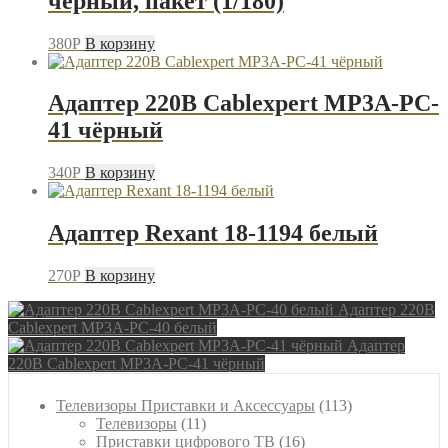
чёрный, пакет (1/180)
380
P
В корзину
Адаптер 220В Cablexpert MP3A-PC-
41 чёрный
340
P
В корзину
Адаптер Rexant 18-1194 белый
270
P
В корзину
Адаптер 220В
Cablexpert MP3A-PC-40 белый
Адаптер
220В Cablexpert MP3A-PC-41 чёрный
113
Телевизоры Приставки и Аксессуары
113
11
товаров
Телевизоры
11
товаров
16
Приставки цифрового ТВ
16