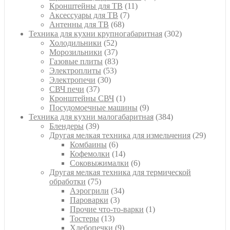
11
товаров
Кронштейны для ТВ
11
7
товаров
Аксессуары для ТВ
7
68
товаров
Антенны для ТВ
68
товаров
302
Техника для кухни крупногабаритная
302
52
товара
Холодильники
52
товара
37
Морозильники
37
товаров
83
Газовые плиты
83
53
товара
Электроплиты
53
30
товара
Электропечи
30
37
товаров
СВЧ печи
37
товаров
1
Кронштейны СВЧ
1
товар
9
Посудомоечные машины
9
товаров
384
Техника для кухни малогабаритная
384
39
товара
Блендеры
39
товаров
29
Другая мелкая техника для измельчения
29
6
товаро
Комбаины
6
товаров
14
Кофемолки
14
товаров
6
Соковыжималки
6
товаров
Другая мелкая техника для термической
75
обработки
75
товаров
34
Аэрогрили
34
3
товара
Пароварки
3
товара
1
Прочие что-то-варки
1
13
товар
Тостеры
13
товаров
9
Хлебопечки
9