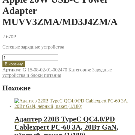
Adapter
MUVV3ZMA/MD3J4ZM/A
2 670
P
Сетевые зарядные устройства
Количество
товара
В корзину
Сетевое
Артикул:
G 15-08-02-01-002470
Категория:
Зарядные
зарядное
устройства и блоки питания
устройство
Apple
Похожие
20W
USB-
C
Power
Adapter
MUVV3ZMA/MD3J4ZM/A
Адаптер 220В TypeC QC4.0/PD
Cablexpert PC-60 3A, 20Вт GaN,