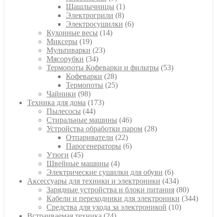
товаров
1
Шашлычницы
1
8
товар
Электрогрили
8
товаров
6
Электросушилки
6
14
товаров
Кухонные весы
14
19
товаров
Миксеры
19
товаров
23
Мультиварки
23
34
товара
Мясорубки
34
товара
53
Термопоты Кофеварки и фильтры
53
28
товара
Кофеварки
28
товаров
25
Термопоты
25
98
товаров
Чайники
98
товаров
173
Техника для дома
173
44
товара
Пылесосы
44
товара
46
Стиральные машины
46
товаров
28
Устройства обработки паром
28
22
товаров
Отпариватели
22
товара
6
Парогенераторы
6
45
товаров
Утюги
45
товаров
4
Швейные машины
4
товара
6
Электрические сушилки для обуви
6
товаров
434
Аксессуары для техники и электроники
434
товара
80
Зарядные устройства и блоки питания
80
товаров
344
Кабели и переходники для электроники
344
10
товара
Средства для ухода за электроникой
10
24
товаров
Встраиваемая техника
24