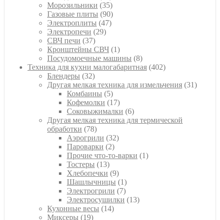
товара
35
Морозильники
35
товаров
90
Газовые плиты
90
47
товаров
Электроплиты
47
29
товаров
Электропечи
29
37
товаров
СВЧ печи
37
товаров
1
Кронштейны СВЧ
1
товар
8
Посудомоечные машины
8
товаров
402
Техника для кухни малогабаритная
402
32
товара
Блендеры
32
товара
31
Другая мелкая техника для измельчения
31
5
товар
Комбаины
5
товаров
17
Кофемолки
17
товаров
6
Соковыжималки
6
товаров
Другая мелкая техника для термической
78
обработки
78
товаров
32
Аэрогрили
32
2
товара
Пароварки
2
товара
1
Прочие что-то-варки
1
13
товар
Тостеры
13
товаров
9
Хлебопечки
9
товаров
1
Шашлычницы
1
7
товар
Электрогрили
7
товаров
13
Электросушилки
13
14
товаров
Кухонные весы
14
19
товаров
Миксеры
19