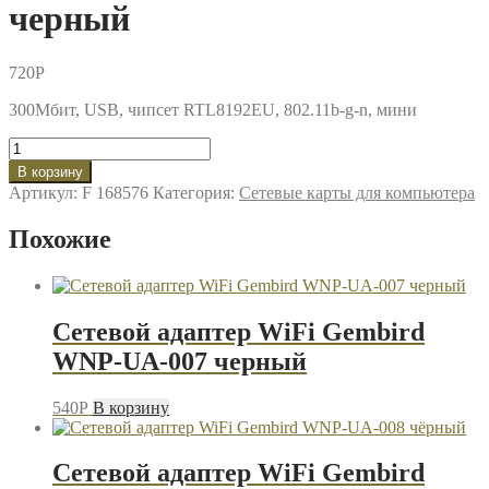
черный
720
P
300Мбит, USB, чипсет RTL8192EU, 802.11b-g-n, мини
Количество
товара
В корзину
Сетевой
Артикул:
F 168576
Категория:
Сетевые карты для компьютера
адаптер
WiFi
Похожие
Gembird
WNP-
UA-
005
черный
Сетевой адаптер WiFi Gembird
WNP-UA-007 черный
540
P
В корзину
Сетевой адаптер WiFi Gembird