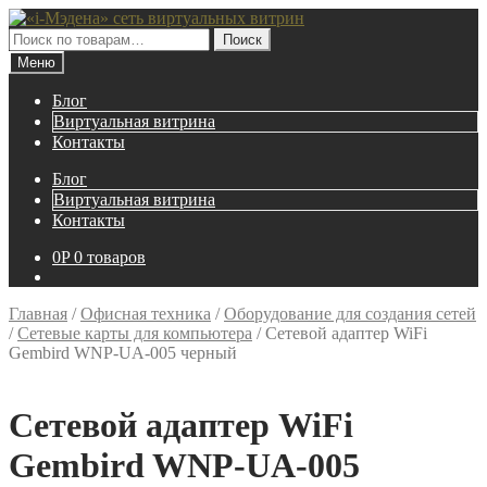
Перейти
Перейти
к
к
Искать:
Поиск
навигации
содержимому
Меню
Блог
Виртуальная витрина
Контакты
Блог
Виртуальная витрина
Контакты
0
P
0 товаров
Главная
/
Офисная техника
/
Оборудование для создания сетей
/
Сетевые карты для компьютера
/
Сетевой адаптер WiFi
Gembird WNP-UA-005 черный
Сетевой адаптер WiFi
Gembird WNP-UA-005