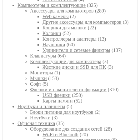
товара
825
Компьютеры и комплектующие
825
товаров
289
Аксессуары для компьютеров
289
2
товаров
Web камеры
2
товара
3
Другие аксессуары для компьютеров
3
22
товар
Коврики для мышки
22
52
товара
Колонки
52
товара
13
Контроллеры и адаптеры
13
60
товаров
Наушники
60
товаров
137
Удлинители и сетевые фильтры
137
64
товаров
Клавиатуры
64
товара
3
Комплектующие для компьютера
3
товара
3
Жесткие диски и SSD для ПК
3
1
товара
Мониторы
1
153
товар
Мышки
153
5
товара
Софт
5
товаров
310
Флешки и накопители информации
310
258
товаров
USB флешки
258
52
товаров
Карты памяти
52
5
товара
Ноутбуки и планшеты
5
товаров
2
Блоки питания для ноутбуков
2
3
товара
Ноутбуки
3
товара
35
Офисная техника
35
товаров
28
Оборудование для создания сетей
28
20
товаров
Wi-Fi и Bluetooth
20
товаров
8