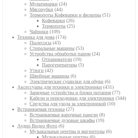
товаров
24
Мультиварки
24
44
товара
Мясорубки
44
товара
51
Термопоты Кофеварки и фильтры
51
26
товар
Кофеварки
26
товаров
25
Термопоты
25
109
товаров
Чайники
109
товаров
174
Техника для дома
174
43
товара
Пылесосы
43
товара
53
Стиральные машины
53
товара
24
Устройства обработки паром
24
19
товара
Отпариватели
19
товаров
5
Парогенераторы
5
42
товаров
Утюги
42
товара
6
Швейные машины
6
товаров
6
Электрические сушилки для обуви
6
товаров
431
Аксессуары для техники и электроники
431
товар
77
Зарядные устройства и блоки питания
77
товаров
344
Кабели и переходники для электроники
344
10
товара
Средства для ухода за электроникой
10
27
товаров
Встраиваемая техника
27
товаров
8
Встраиваемые варочные панели
8
19
товаров
Встраиваемые духовые шкафы
19
6
товаров
Аудио Видео Фото
6
товаров
6
Музыкальные центры и магнитолы
6
6
товаров
Музыкальные центры
6