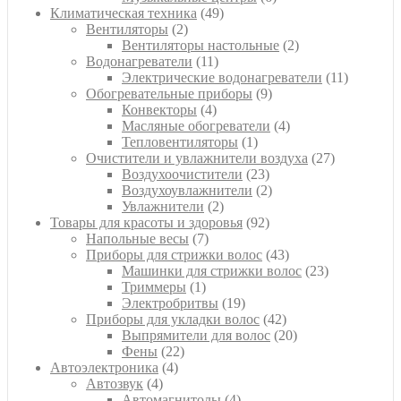
49
товаров
Климатическая техника
49
2
товаров
Вентиляторы
2
товара
2
Вентиляторы настольные
2
11
товара
Водонагреватели
11
товаров
11
Электрические водонагреватели
11
9
товаров
Обогревательные приборы
9
4
товаров
Конвекторы
4
товара
4
Масляные обогреватели
4
1
товара
Тепловентиляторы
1
товар
27
Очистители и увлажнители воздуха
27
23
товаров
Воздухоочистители
23
товара
2
Воздухоувлажнители
2
2
товара
Увлажнители
2
товара
92
Товары для красоты и здоровья
92
7
товара
Напольные весы
7
товаров
43
Приборы для стрижки волос
43
товара
23
Машинки для стрижки волос
23
1
товара
Триммеры
1
товар
19
Электробритвы
19
товаров
42
Приборы для укладки волос
42
товара
20
Выпрямители для волос
20
22
товаров
Фены
22
4
товара
Автоэлектроника
4
4
товара
Автозвук
4
товара
4
Автомагнитолы
4