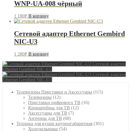
WNP-UA-008 чёрный
1 180
P
В корзину
Сетевой адаптер Ethernet Gembird
NIC-U3
1 280
P
В корзину
Сетевой адаптер
Ethernet Gembird NIC-U2
Сетевой адаптер
Ethernet Gembird NIC-U3
115
Телевизоры Приставки и Аксессуары
115
12
товаров
Телевизоры
12
товаров
16
Приставки цифрового ТВ
16
12
товаров
Кронштейны для ТВ
12
7
товаров
Аксессуары для ТВ
7
68
товаров
Антенны для ТВ
68
товаров
301
Техника для кухни крупногабаритная
301
54
товар
Холодильники
54