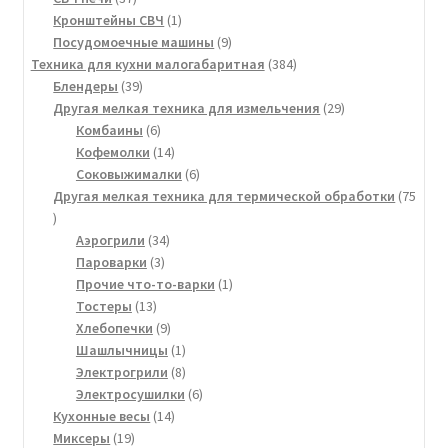
товаров
1
Кронштейны СВЧ
1
товар
9
Посудомоечные машины
9
товаров
384
Техника для кухни малогабаритная
384
39
товара
Блендеры
39
товаров
29
Другая мелкая техника для измельчения
29
6
товаров
Комбаины
6
товаров
14
Кофемолки
14
товаров
6
Соковыжималки
6
товаров
Другая мелкая техника для термической обработки
75
75
товаров
34
Аэрогрили
34
3
товара
Пароварки
3
товара
1
Прочие что-то-варки
1
13
товар
Тостеры
13
товаров
9
Хлебопечки
9
товаров
1
Шашлычницы
1
товар
8
Электрогрили
8
товаров
6
Электросушилки
6
14
товаров
Кухонные весы
14
19
товаров
Миксеры
19