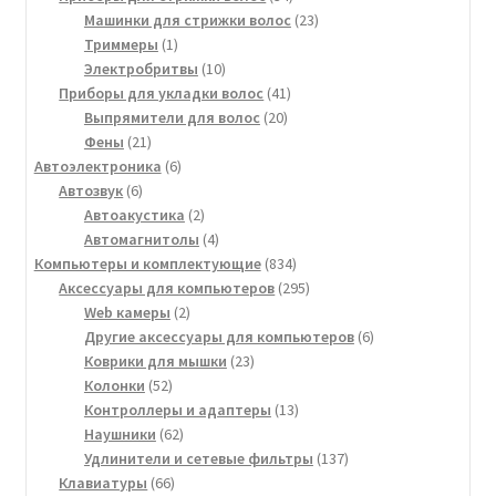
товара
23
Машинки для стрижки волос
23
1
товара
Триммеры
1
товар
10
Электробритвы
10
товаров
41
Приборы для укладки волос
41
20
товар
Выпрямители для волос
20
21
товаров
Фены
21
товар
6
Автоэлектроника
6
6
товаров
Автозвук
6
товаров
2
Автоакустика
2
товара
4
Автомагнитолы
4
товара
834
Компьютеры и комплектующие
834
товара
295
Аксессуары для компьютеров
295
2
товаров
Web камеры
2
товара
6
Другие аксессуары для компьютеров
6
23
товаров
Коврики для мышки
23
52
товара
Колонки
52
товара
13
Контроллеры и адаптеры
13
62
товаров
Наушники
62
товара
137
Удлинители и сетевые фильтры
137
66
товаров
Клавиатуры
66