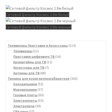
Сетевой фильтр Космос 1.8м белый
Сетевой фильтр Космос 1.8м черный
113
Телевизоры Приставки и Аксессуары
113
11
товаров
Телевизоры
11
товаров
16
Приставки цифрового ТВ
16
11
товаров
Кронштейны для ТВ
11
7
товаров
Аксессуары для ТВ
7
68
товаров
Антенны для ТВ
68
товаров
302
Техника для кухни крупногабаритная
302
52
товара
Холодильники
52
37
товара
Морозильники
37
товаров
83
Газовые плиты
83
53
товара
Электроплиты
53
30
товара
Электропечи
30
37
товаров
СВЧ печи
37