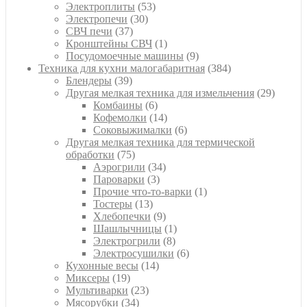
53
товара
Электроплиты
53
30
товара
Электропечи
30
37
товаров
СВЧ печи
37
товаров
1
Кронштейны СВЧ
1
товар
9
Посудомоечные машины
9
товаров
384
Техника для кухни малогабаритная
384
39
товара
Блендеры
39
товаров
29
Другая мелкая техника для измельчения
29
6
товаро
Комбаины
6
товаров
14
Кофемолки
14
товаров
6
Соковыжималки
6
товаров
Другая мелкая техника для термической
75
обработки
75
товаров
34
Аэрогрили
34
3
товара
Пароварки
3
товара
1
Прочие что-то-варки
1
13
товар
Тостеры
13
товаров
9
Хлебопечки
9
товаров
1
Шашлычницы
1
8
товар
Электрогрили
8
товаров
6
Электросушилки
6
14
товаров
Кухонные весы
14
19
товаров
Миксеры
19
товаров
23
Мультиварки
23
34
товара
Мясорубки
34