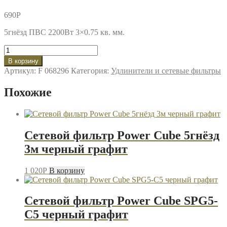
690
P
5гнёзд ПВС 2200Вт 3×0.75 кв. мм.
Количество
товара
В корзину
Сетевой
Артикул:
F 068296
Категория:
Удлинители и сетевые фильтры
фильтр
Союз
Похожие
3м
белый
Сетевой фильтр Power Cube 5гнёзд
3м черный графит
1 020
P
В корзину
Сетевой фильтр Power Cube SPG5-
C5 черный графит