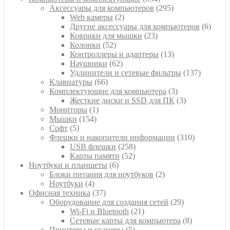
товара
295
Аксессуары для компьютеров
295
2
товаров
Web камеры
2
товара
6
Другие аксессуары для компьютеров
6
23
товар
Коврики для мышки
23
52
товара
Колонки
52
товара
13
Контроллеры и адаптеры
13
62
товаров
Наушники
62
товара
137
Удлинители и сетевые фильтры
137
66
товаров
Клавиатуры
66
товаров
3
Комплектующие для компьютера
3
товара
3
Жесткие диски и SSD для ПК
3
1
товара
Мониторы
1
154
товар
Мышки
154
5
товара
Софт
5
товаров
310
Флешки и накопители информации
310
258
товаров
USB флешки
258
52
товаров
Карты памяти
52
6
товара
Ноутбуки и планшеты
6
товаров
2
Блоки питания для ноутбуков
2
4
товара
Ноутбуки
4
товара
37
Офисная техника
37
товаров
29
Оборудование для создания сетей
29
21
товаров
Wi-Fi и Bluetooth
21
товар
8
Сетевые карты для компьютера
8
5
товаров
Принтеры и сканеры
5