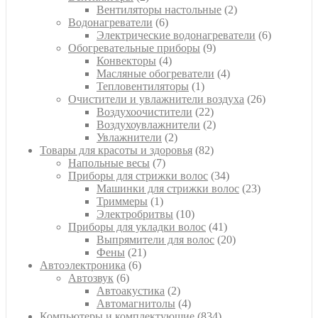
товара
2
Вентиляторы настольные
2
6
товара
Водонагреватели
6
товаров
6
Электрические водонагреватели
6
9
товаров
Обогревательные приборы
9
4
товаров
Конвекторы
4
товара
4
Масляные обогреватели
4
1
товара
Тепловентиляторы
1
товар
26
Очистители и увлажнители воздуха
26
22
товаров
Воздухоочистители
22
товара
2
Воздухоувлажнители
2
2
товара
Увлажнители
2
товара
82
Товары для красоты и здоровья
82
7
товара
Напольные весы
7
товаров
34
Приборы для стрижки волос
34
товара
23
Машинки для стрижки волос
23
1
товара
Триммеры
1
товар
10
Электробритвы
10
товаров
41
Приборы для укладки волос
41
товар
20
Выпрямители для волос
20
21
товаров
Фены
21
6
товар
Автоэлектроника
6
6
товаров
Автозвук
6
товаров
2
Автоакустика
2
товара
4
Автомагнитолы
4
товара
834
Компьютеры и комплектующие
834