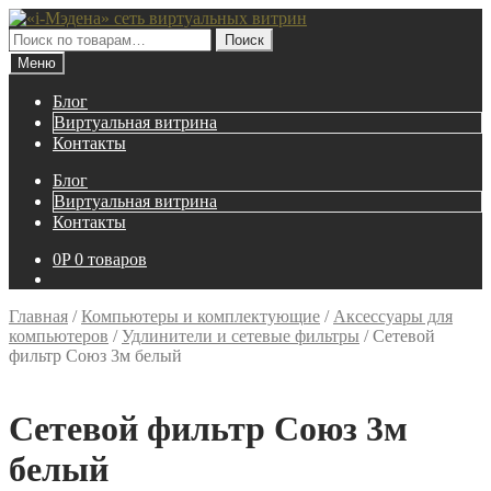
Перейти
Перейти
к
к
Искать:
Поиск
навигации
содержимому
Меню
Блог
Виртуальная витрина
Контакты
Блог
Виртуальная витрина
Контакты
0
P
0 товаров
Главная
/
Компьютеры и комплектующие
/
Аксессуары для
компьютеров
/
Удлинители и сетевые фильтры
/
Сетевой
фильтр Союз 3м белый
Сетевой фильтр Союз 3м
белый