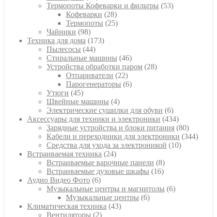
товара
53
Термопоты Кофеварки и фильтры
53
28
товара
Кофеварки
28
товаров
25
Термопоты
25
98
товаров
Чайники
98
товаров
173
Техника для дома
173
44
товара
Пылесосы
44
товара
46
Стиральные машины
46
товаров
28
Устройства обработки паром
28
22
товаров
Отпариватели
22
товара
6
Парогенераторы
6
45
товаров
Утюги
45
товаров
4
Швейные машины
4
товара
6
Электрические сушилки для обуви
6
товаров
434
Аксессуары для техники и электроники
434
товара
80
Зарядные устройства и блоки питания
80
товаров
344
Кабели и переходники для электроники
344
10
товара
Средства для ухода за электроникой
10
24
товаров
Встраиваемая техника
24
товара
8
Встраиваемые варочные панели
8
16
товаров
Встраиваемые духовые шкафы
16
6
товаров
Аудио Видео Фото
6
товаров
6
Музыкальные центры и магнитолы
6
6
товаров
Музыкальные центры
6
43
товаров
Климатическая техника
43
2
товара
Вентиляторы
2