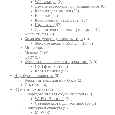
2
товаров
Web камеры
2
товара
6
Другие аксессуары для компьютеров
6
23
товар
Коврики для мышки
23
52
товара
Колонки
52
товара
13
Контроллеры и адаптеры
13
62
товаров
Наушники
62
товара
137
Удлинители и сетевые фильтры
137
66
товаров
Клавиатуры
66
товаров
3
Комплектующие для компьютера
3
товара
3
Жесткие диски и SSD для ПК
3
1
товара
Мониторы
1
154
товар
Мышки
154
5
товара
Софт
5
товаров
310
Флешки и накопители информации
310
258
товаров
USB флешки
258
52
товаров
Карты памяти
52
6
товара
Ноутбуки и планшеты
6
товаров
2
Блоки питания для ноутбуков
2
4
товара
Ноутбуки
4
товара
37
Офисная техника
37
товаров
29
Оборудование для создания сетей
29
21
товаров
Wi-Fi и Bluetooth
21
товар
8
Сетевые карты для компьютера
8
5
товаров
Принтеры и сканеры
5
3
товаров
МФУ
3