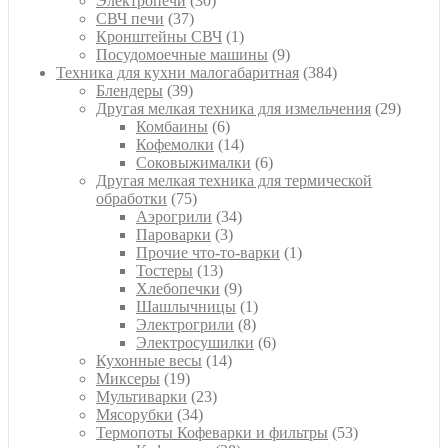
Электропечи
30
37
товаров
СВЧ печи
37
товаров
1
Кронштейны СВЧ
1
товар
9
Посудомоечные машины
9
товаров
384
Техника для кухни малогабаритная
384
39
товара
Блендеры
39
товаров
29
Другая мелкая техника для измельчения
29
6
товаро
Комбаины
6
товаров
14
Кофемолки
14
товаров
6
Соковыжималки
6
товаров
Другая мелкая техника для термической
75
обработки
75
товаров
34
Аэрогрили
34
3
товара
Пароварки
3
товара
1
Прочие что-то-варки
1
13
товар
Тостеры
13
товаров
9
Хлебопечки
9
товаров
1
Шашлычницы
1
8
товар
Электрогрили
8
товаров
6
Электросушилки
6
14
товаров
Кухонные весы
14
19
товаров
Миксеры
19
товаров
23
Мультиварки
23
34
товара
Мясорубки
34
товара
53
Термопоты Кофеварки и фильтры
53