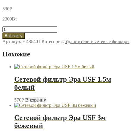
530
P
2300Вт
Количество
товара
В корзину
Сетевой
Артикул:
F 486401
Категория:
Удлинители и сетевые фильтры
фильтр
Perfeo
Похожие
Power+
5гнезд
3м
черный
Сетевой фильтр Эра USF 1.5м
белый
570
P
В корзину
Сетевой фильтр Эра USF 3м
бежевый