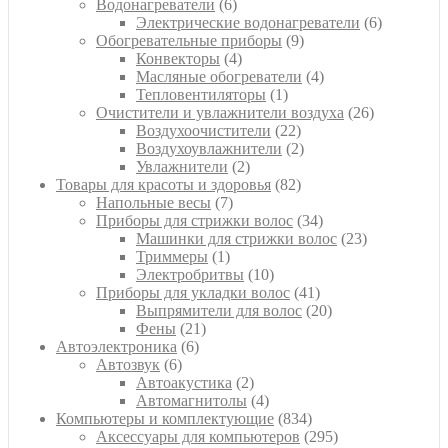
6
товара
Водонагреватели
6
товаров
6
Электрические водонагреватели
6
9
товаров
Обогревательные приборы
9
4
товаров
Конвекторы
4
товара
4
Масляные обогреватели
4
1
товара
Тепловентиляторы
1
товар
26
Очистители и увлажнители воздуха
26
22
товаров
Воздухоочистители
22
товара
2
Воздухоувлажнители
2
2
товара
Увлажнители
2
товара
82
Товары для красоты и здоровья
82
7
товара
Напольные весы
7
товаров
34
Приборы для стрижки волос
34
товара
23
Машинки для стрижки волос
23
1
товара
Триммеры
1
товар
10
Электробритвы
10
товаров
41
Приборы для укладки волос
41
товар
20
Выпрямители для волос
20
21
товаров
Фены
21
6
товар
Автоэлектроника
6
6
товаров
Автозвук
6
товаров
2
Автоакустика
2
товара
4
Автомагнитолы
4
товара
834
Компьютеры и комплектующие
834
товара
295
Аксессуары для компьютеров
295