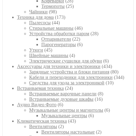
28
товара
Кофеварки
28
товаров
25
Термопоты
25
98
товаров
Чайники
98
товаров
173
Техника для дома
173
44
товара
Пылесосы
44
товара
46
Стиральные машины
46
товаров
28
Устройства обработки паром
28
22
товаров
Отпариватели
22
товара
6
Парогенераторы
6
45
товаров
Утюги
45
товаров
4
Швейные машины
4
товара
6
Электрические сушилки для обуви
6
товаров
434
Аксессуары для техники и электроники
434
товара
80
Зарядные устройства и блоки питания
80
товаров
344
Кабели и переходники для электроники
344
10
товара
Средства для ухода за электроникой
10
24
товаров
Встраиваемая техника
24
товара
8
Встраиваемые варочные панели
8
16
товаров
Встраиваемые духовые шкафы
16
6
товаров
Аудио Видео Фото
6
товаров
6
Музыкальные центры и магнитолы
6
6
товаров
Музыкальные центры
6
43
товаров
Климатическая техника
43
2
товара
Вентиляторы
2
товара
2
Вентиляторы настольные
2