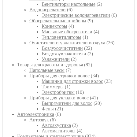
товара
2
Вентиляторы настольные
2
6
товара
Водонагреватели
6
товаров
6
Электрические водонагреватели
6
9
товаров
Обогревательные приборы
9
4
товаров
Конвекторы
4
товара
4
Масляные обогреватели
4
1
товара
Тепловентиляторы
1
товар
26
Очистители и увлажнители воздуха
26
22
товаров
Воздухоочистители
22
товара
2
Воздухоувлажнители
2
2
товара
Увлажнители
2
товара
82
Товары для красоты и здоровья
82
7
товара
Напольные весы
7
товаров
34
Приборы для стрижки волос
34
товара
23
Машинки для стрижки волос
23
1
товара
Триммеры
1
товар
10
Электробритвы
10
товаров
41
Приборы для укладки волос
41
товар
20
Выпрямители для волос
20
21
товаров
Фены
21
6
товар
Автоэлектроника
6
6
товаров
Автозвук
6
товаров
2
Автоакустика
2
товара
4
Автомагнитолы
4
товара
834
Компьютеры и комплектующие
834