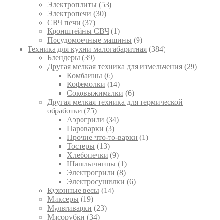
53
товара
Электроплиты
53
30
товара
Электропечи
30
37
товаров
СВЧ печи
37
товаров
1
Кронштейны СВЧ
1
товар
9
Посудомоечные машины
9
товаров
384
Техника для кухни малогабаритная
384
39
товара
Блендеры
39
товаров
29
Другая мелкая техника для измельчения
29
6
товаро
Комбаины
6
товаров
14
Кофемолки
14
товаров
6
Соковыжималки
6
товаров
Другая мелкая техника для термической
75
обработки
75
товаров
34
Аэрогрили
34
3
товара
Пароварки
3
товара
1
Прочие что-то-варки
1
13
товар
Тостеры
13
товаров
9
Хлебопечки
9
товаров
1
Шашлычницы
1
8
товар
Электрогрили
8
товаров
6
Электросушилки
6
14
товаров
Кухонные весы
14
19
товаров
Миксеры
19
товаров
23
Мультиварки
23
34
товара
Мясорубки
34