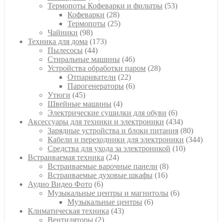
товара
53
Термопоты Кофеварки и фильтры
53
28
товара
Кофеварки
28
товаров
25
Термопоты
25
98
товаров
Чайники
98
товаров
173
Техника для дома
173
44
товара
Пылесосы
44
товара
46
Стиральные машины
46
товаров
28
Устройства обработки паром
28
22
товаров
Отпариватели
22
товара
6
Парогенераторы
6
45
товаров
Утюги
45
товаров
4
Швейные машины
4
товара
6
Электрические сушилки для обуви
6
товаров
434
Аксессуары для техники и электроники
434
товара
80
Зарядные устройства и блоки питания
80
товаров
344
Кабели и переходники для электроники
344
10
товара
Средства для ухода за электроникой
10
24
товаров
Встраиваемая техника
24
товара
8
Встраиваемые варочные панели
8
16
товаров
Встраиваемые духовые шкафы
16
6
товаров
Аудио Видео Фото
6
товаров
6
Музыкальные центры и магнитолы
6
6
товаров
Музыкальные центры
6
43
товаров
Климатическая техника
43
2
товара
Вентиляторы
2