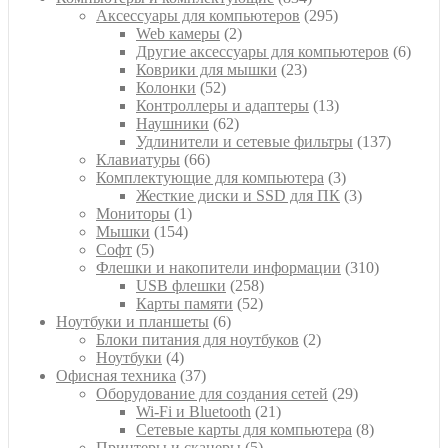
товара
295
Аксессуары для компьютеров
295
2
товаров
Web камеры
2
товара
6
Другие аксессуары для компьютеров
6
23
товар
Коврики для мышки
23
52
товара
Колонки
52
товара
13
Контроллеры и адаптеры
13
62
товаров
Наушники
62
товара
137
Удлинители и сетевые фильтры
137
66
товаров
Клавиатуры
66
товаров
3
Комплектующие для компьютера
3
товара
3
Жесткие диски и SSD для ПК
3
1
товара
Мониторы
1
154
товар
Мышки
154
5
товара
Софт
5
товаров
310
Флешки и накопители информации
310
258
товаров
USB флешки
258
52
товаров
Карты памяти
52
6
товара
Ноутбуки и планшеты
6
товаров
2
Блоки питания для ноутбуков
2
4
товара
Ноутбуки
4
товара
37
Офисная техника
37
товаров
29
Оборудование для создания сетей
29
21
товаров
Wi-Fi и Bluetooth
21
товар
8
Сетевые карты для компьютера
8
5
товаров
Принтеры и сканеры
5