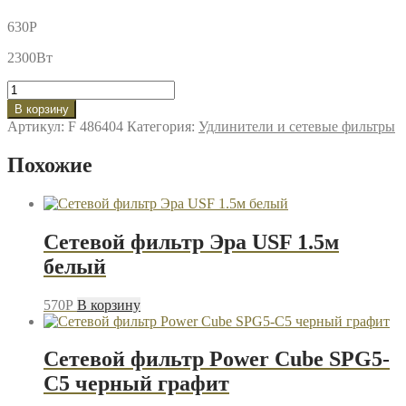
630
P
2300Вт
Количество
товара
В корзину
Сетевой
Артикул:
F 486404
Категория:
Удлинители и сетевые фильтры
фильтр
Perfeo
Похожие
Power+
5гнезд
5м
черный
Сетевой фильтр Эра USF 1.5м
белый
570
P
В корзину
Сетевой фильтр Power Cube SPG5-
C5 черный графит