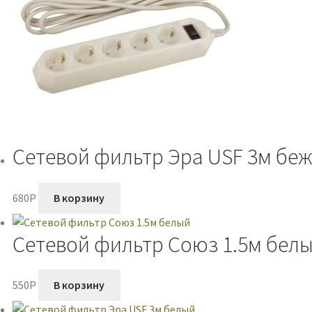
Сетевой фильтр Эра USF 3м бе
680
P
В корзину
Сетевой фильтр Союз 1.5м бел
550
P
В корзину