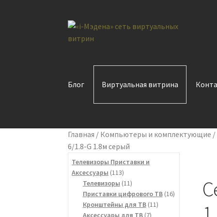
Перейти
Перейти
к
к
навигации
содержимому
Блог
Виртуальная витрина
Конт
Главная
/
Компьютеры и комплектующие
6/1.8-G 1.8м серый
Телевизоры Приставки и
113
Аксессуары
113
С
товаров
11
Телевизоры
11
товаров
16
Приставки цифрового ТВ
16
11
товаров
Кронштейны для ТВ
11
1
7
товаров
Аксессуары для ТВ
7