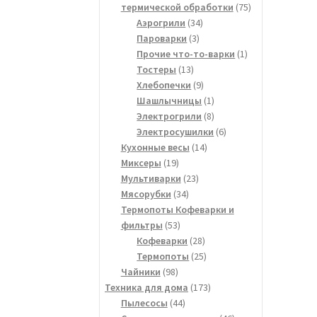
75
термической обработки
75
34
товаров
Аэрогрили
34
3
товара
Пароварки
3
товара
1
Прочие что-то-варки
1
13
товар
Тостеры
13
товаров
9
Хлебопечки
9
товаров
1
Шашлычницы
1
товар
8
Электрогрили
8
товаров
6
Электросушилки
6
14
товаров
Кухонные весы
14
19
товаров
Миксеры
19
товаров
23
Мультиварки
23
34
товара
Мясорубки
34
товара
Термопоты Кофеварки и
53
фильтры
53
товара
28
Кофеварки
28
товаров
25
Термопоты
25
98
товаров
Чайники
98
товаров
173
Техника для дома
173
44
товара
Пылесосы
44