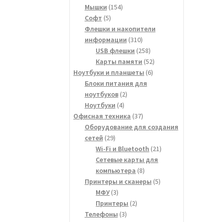
154
товар
Мышки
154
5
товара
Софт
5
товаров
Флешки и накопители
310
информации
310
товаров
258
USB флешки
258
товаров
52
Карты памяти
52
6
товара
Ноутбуки и планшеты
6
товаров
Блоки питания для
2
ноутбуков
2
4
товара
Ноутбуки
4
товара
37
Офисная техника
37
товаров
Оборудование для создания
29
сетей
29
товаров
21
Wi-Fi и Bluetooth
21
товар
Сетевые карты для
8
компьютера
8
товаров
5
Принтеры и сканеры
5
3
товаров
МФУ
3
товара
2
Принтеры
2
3
товара
Телефоны
3