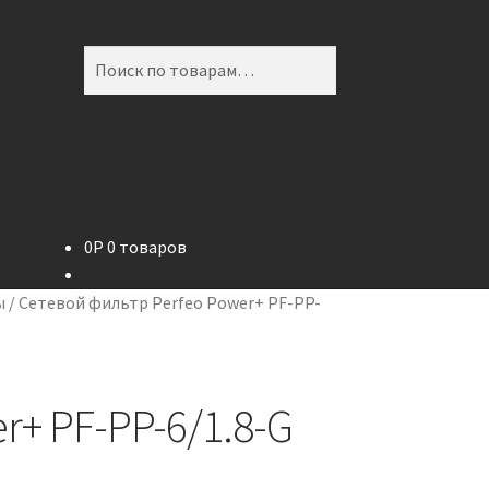
Искать:
Поиск
0
P
0 товаров
ы
/
Сетевой фильтр Perfeo Power+ PF-PP-
r+ PF-PP-6/1.8-G