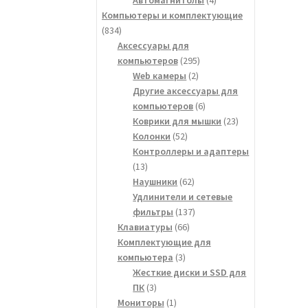
товара
Компьютеры и комплектующие
834
834
товара
Аксессуары для
295
компьютеров
295
2
товаров
Web камеры
2
товара
Другие аксессуары для
6
компьютеров
6
товаров
23
Коврики для мышки
23
52
товара
Колонки
52
товара
Контроллеры и адаптеры
13
13
товаров
62
Наушники
62
товара
Удлинители и сетевые
137
фильтры
137
66
товаров
Клавиатуры
66
товаров
Комплектующие для
3
компьютера
3
товара
Жесткие диски и SSD для
3
ПК
3
товара
1
Мониторы
1