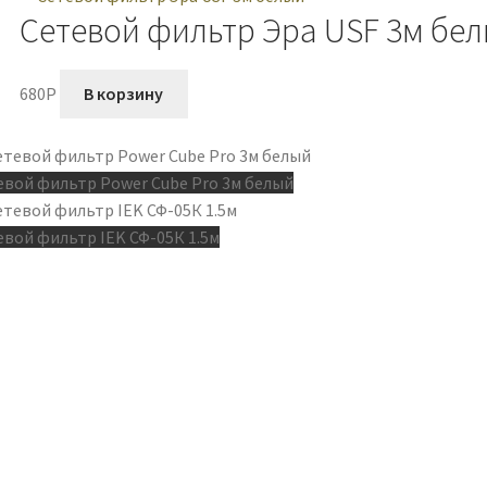
Сетевой фильтр Эра USF 3м бе
680
P
В корзину
евой фильтр Power Cube Pro 3м белый
евой фильтр IEK СФ-05К 1.5м