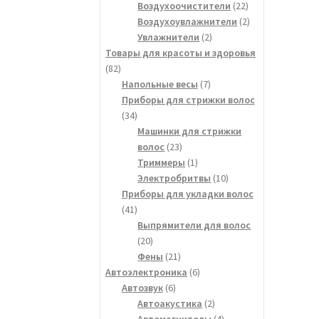
товаров
22
Воздухоочистители
22
товара
2
Воздухоувлажнители
2
2
товара
Увлажнители
2
товара
Товары для красоты и здоровья
82
82
товара
7
Напольные весы
7
товаров
Приборы для стрижки волос
34
34
товара
Машинки для стрижки
23
волос
23
товара
1
Триммеры
1
товар
10
Электробритвы
10
товаров
Приборы для укладки волос
41
41
товар
Выпрямители для волос
20
20
товаров
21
Фены
21
товар
6
Автоэлектроника
6
6
товаров
Автозвук
6
товаров
2
Автоакустика
2
товара
4
Автомагнитолы
4