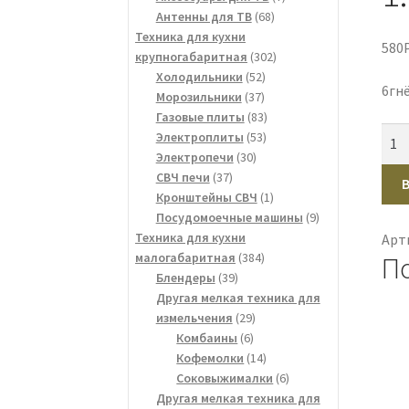
68
товаров
Антенны для ТВ
68
товаров
Техника для кухни
580
302
крупногабаритная
302
52
товара
Холодильники
52
6гн
37
товара
Морозильники
37
товаров
83
Газовые плиты
83
Кол
53
товара
Электроплиты
53
тов
30
товара
Электропечи
30
37
товаров
СВЧ печи
37
Сет
товаров
1
Кронштейны СВЧ
1
фил
товар
9
Посудомоечные машины
9
Perf
товаров
Техника для кухни
Арт
Pow
384
малогабаритная
384
П
PF-
39
товара
Блендеры
39
PP-
товаров
Другая мелкая техника для
6/1.
29
измельчения
29
6
товаров
G
Комбаины
6
товаров
14
Кофемолки
14
1.8м
товаров
6
Соковыжималки
6
сер
товаров
Другая мелкая техника для