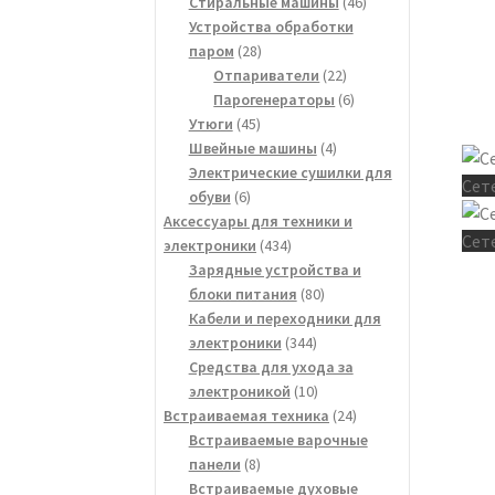
товара
46
Стиральные машины
46
товаров
Устройства обработки
28
паром
28
товаров
22
Отпариватели
22
товара
6
Парогенераторы
6
45
товаров
Утюги
45
товаров
4
Швейные машины
4
товара
Электрические сушилки для
Сет
6
обуви
6
товаров
Аксессуары для техники и
Сет
434
электроники
434
товара
Зарядные устройства и
80
блоки питания
80
товаров
Кабели и переходники для
344
электроники
344
товара
Средства для ухода за
10
электроникой
10
товаров
24
Встраиваемая техника
24
товара
Встраиваемые варочные
8
панели
8
товаров
Встраиваемые духовые