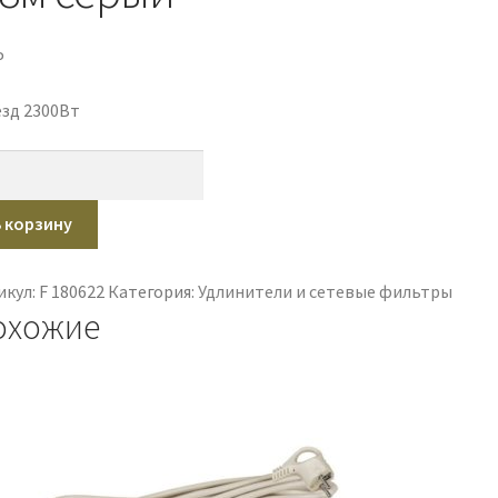
P
ёзд 2300Вт
ичество
ара
евой
В корзину
ьтр
eo
икул:
F 180622
Категория:
Удлинители и сетевые фильтры
er+
охожие
8-
ый