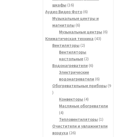
16
шкафы
16
товаров
6
Аудио Видео Фото
6
товаров
Музыкальные центры и
6
магнитолы
6
товаров
6
Музыкальные центры
6
43
товаров
Климатическая техника
43
2
товара
Вентиляторы
2
товара
Вентиляторы
2
настольные
2
товара
6
Водонагреватели
6
товаров
Электрические
6
водонагреватели
6
товаров
Обогревательные приборы
9
9
товаров
4
Конвекторы
4
товара
Масляные обогреватели
4
4
товара
1
Тепловентиляторы
1
товар
Очистители и увлажнители
26
воздуха
26