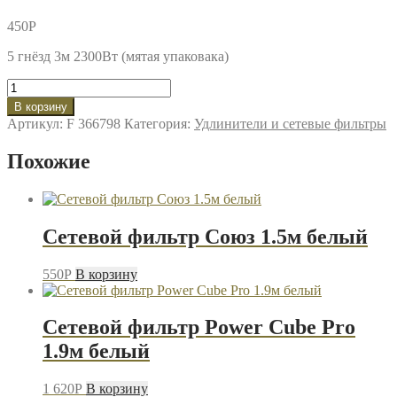
450
P
5 гнёзд 3м 2300Вт (мятая упаковака)
Количество
товара
В корзину
Сетевой
Артикул:
F 366798
Категория:
Удлинители и сетевые фильтры
фильтр
Perfeo
Похожие
Power+
PF_A4660
чёрный
Сетевой фильтр Союз 1.5м белый
550
P
В корзину
Сетевой фильтр Power Cube Pro
1.9м белый
1 620
P
В корзину