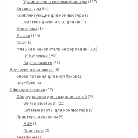
товара
137
Удлинители и сетевые фильтры
137
66
товаров
Клавиатуры
66
товаров
3
Комплектующие для компьютера
3
3
товара
Жесткие диски и SSD для ПК
3
1
товара
Мониторы
1
154
товар
Мышки
154
5
товара
Софт
5
товаров
310
Флешки и накопители информации
310
258
товаров
USB флешки
258
товаров
52
Карты памяти
52
6
товара
Ноутбуки и планшеты
6
товаров
2
Блоки питания для ноутбуков
2
4
товара
Ноутбуки
4
товара
37
Офисная техника
37
товаров
29
Оборудование для создания сетей
29
21
товаров
Wi-Fi и Bluetooth
21
товар
8
Сетевые карты для компьютера
8
5
товаров
Принтеры и сканеры
5
3
товаров
МФУ
3
товара
2
Принтеры
2
3
товара
Телефоны
3