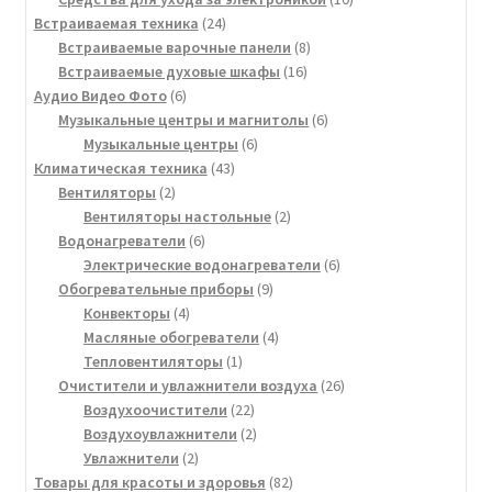
24
товаров
Встраиваемая техника
24
товара
8
Встраиваемые варочные панели
8
16
товаров
Встраиваемые духовые шкафы
16
6
товаров
Аудио Видео Фото
6
товаров
6
Музыкальные центры и магнитолы
6
6
товаров
Музыкальные центры
6
43
товаров
Климатическая техника
43
2
товара
Вентиляторы
2
товара
2
Вентиляторы настольные
2
6
товара
Водонагреватели
6
товаров
6
Электрические водонагреватели
6
9
товаров
Обогревательные приборы
9
4
товаров
Конвекторы
4
товара
4
Масляные обогреватели
4
1
товара
Тепловентиляторы
1
товар
26
Очистители и увлажнители воздуха
26
22
товаров
Воздухоочистители
22
товара
2
Воздухоувлажнители
2
2
товара
Увлажнители
2
товара
82
Товары для красоты и здоровья
82