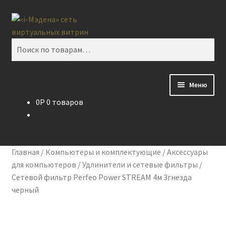
Перейти
Перейти
Поиск
к
к
навигации
содержимому
Искать:
Меню
0
P
0 товаров
Блог
Виртуальная витрина
Главная
/
Компьютеры и комплектующие
/
Аксессуары
Контакты
для компьютеров
/
Удлинители и сетевые фильтры
/
Сетевой фильтр Perfeo Power STREAM 4м 3гнезда
черный