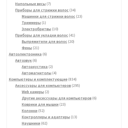
7
товара
Напольные весы
7
товаров
34
Приборы для стрижки волос
34
товара
23
Машинки для стрижки волос
23
1
товара
Триммеры
1
товар
10
Электробритвы
10
товаров
41
Приборы для укладки волос
41
20
товар
Выпрямители для волос
20
21
товаров
Фены
21
товар
6
Автоэлектроника
6
6
товаров
Автозвук
6
товаров
2
Автоакустика
2
товара
4
Автомагнитолы
4
товара
834
Компьютеры и комплектующие
834
товара
295
Аксессуары для компьютеров
295
2
товаров
Web камеры
2
товара
6
Другие аксессуары для компьютеров
6
23
товаров
Коврики для мышки
23
52
товара
Колонки
52
товара
13
Контроллеры и адаптеры
13
62
товаров
Наушники
62