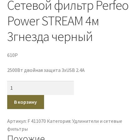
Сетевой фильтр Perfeo
Power STREAM 4м
3гнезда черный
610
P
2500Вт двойная защита 3xUSB 2.4A
Количество
товара
Сетевой
В корзину
фильтр
Perfeo
Артикул:
F 411070
Категория:
Удлинители и сетевые
Power
фильтры
STREAM
Похожие
4м