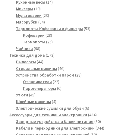
14
товаров
Кухонные весы
14
19
товаров
Миксеры
19
товаров
23
Мультиварки
23
34
товара
Мясорубки
34
товара
53
Термопоты Кофеварки и фильтры
53
28
товара
Кофеварки
28
товаров
25
Термопоты
25
98
товаров
Чайники
98
товаров
173
Техника для дома
173
44
товара
Пылесосы
44
товара
46
Стиральные машины
46
товаров
28
Устройства обработки паром
28
22
товаров
Отпариватели
22
товара
6
Парогенераторы
6
45
товаров
Утюги
45
товаров
4
Швейные машины
4
товара
6
Электрические сушилки для обуви
6
товаров
434
Аксессуары для техники и электроники
434
товара
80
Зарядные устройства и блоки питания
80
товаров
344
Кабели и переходники для электроники
344
10
товара
Средства для ухода за электроникой
10