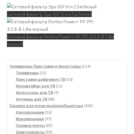
Сетевой фильтр Эра USF 6гн 1.5м белый
Сетевой фильтр Perfeo Power+ PF-PP-3/1.8-B 1.8м
черный
113
Телевизоры Приставки и Аксессуары
113
11
товаров
Телевизоры
11
товаров
16
Приставки цифрового ТВ
16
11
товаров
Кронштейны для ТВ
11
7
товаров
Аксессуары для ТВ
7
68
товаров
Антенны для ТВ
68
товаров
302
Техника для кухни крупногабаритная
302
52
товара
Холодильники
52
37
товара
Морозильники
37
товаров
83
Газовые плиты
83
53
товара
Электроплиты
53