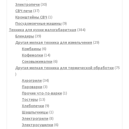
30
товара
Электропечи
30
37
товаров
СВЧ печи
37
товаров
1
Кронштейны СВЧ
1
товар
9
Посудомоечные машины
9
товаров
384
Техника для кухни малогабаритная
384
39
товара
Блендеры
39
товаров
29
Другая мелкая техника для измельчения
29
6
товаров
Комбаины
6
товаров
14
Кофемолки
14
товаров
6
Соковыжималки
6
товаров
Другая мелкая техника для термической обработки
75
75
товаров
34
Аэрогрили
34
3
товара
Пароварки
3
товара
1
Прочие что-то-варки
1
13
товар
Тостеры
13
товаров
9
Хлебопечки
9
товаров
1
Шашлычницы
1
товар
8
Электрогрили
8
товаров
6
Электросушилки
6