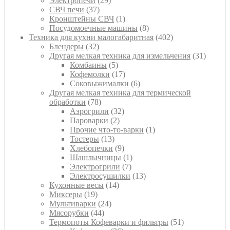
Электропечи
29
37
товаров
СВЧ печи
37
товаров
1
Кронштейны СВЧ
1
товар
8
Посудомоечные машины
8
товаров
402
Техника для кухни малогабаритная
402
32
товара
Блендеры
32
товара
31
Другая мелкая техника для измельчения
31
5
товар
Комбаины
5
товаров
17
Кофемолки
17
товаров
6
Соковыжималки
6
товаров
Другая мелкая техника для термической
78
обработки
78
товаров
32
Аэрогрили
32
2
товара
Пароварки
2
товара
1
Прочие что-то-варки
1
13
товар
Тостеры
13
товаров
9
Хлебопечки
9
товаров
1
Шашлычницы
1
7
товар
Электрогрили
7
товаров
13
Электросушилки
13
14
товаров
Кухонные весы
14
19
товаров
Миксеры
19
товаров
24
Мультиварки
24
44
товара
Мясорубки
44
товара
51
Термопоты Кофеварки и фильтры
51