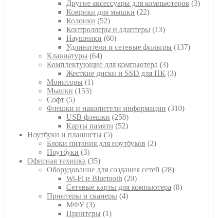
товара
3
Другие аксессуары для компьютеров
3
22
товар
Коврики для мышки
22
52
товара
Колонки
52
товара
13
Контроллеры и адаптеры
13
60
товаров
Наушники
60
товаров
137
Удлинители и сетевые фильтры
137
64
товаров
Клавиатуры
64
товара
3
Комплектующие для компьютера
3
товара
3
Жесткие диски и SSD для ПК
3
1
товара
Мониторы
1
153
товар
Мышки
153
5
товара
Софт
5
товаров
310
Флешки и накопители информации
310
258
товаров
USB флешки
258
52
товаров
Карты памяти
52
5
товара
Ноутбуки и планшеты
5
товаров
2
Блоки питания для ноутбуков
2
3
товара
Ноутбуки
3
товара
35
Офисная техника
35
товаров
28
Оборудование для создания сетей
28
20
товаров
Wi-Fi и Bluetooth
20
товаров
8
Сетевые карты для компьютера
8
4
товаров
Принтеры и сканеры
4
3
товара
МФУ
3
товара
1
Принтеры
1