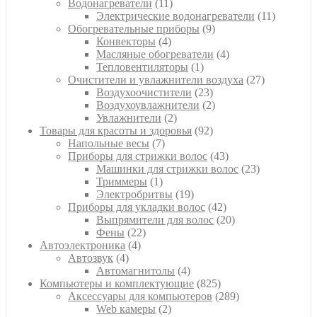
11
товара
Водонагреватели
11
товаров
11
Электрические водонагреватели
11
9
товаров
Обогревательные приборы
9
4
товаров
Конвекторы
4
товара
4
Масляные обогреватели
4
1
товара
Тепловентиляторы
1
товар
27
Очистители и увлажнители воздуха
27
23
товаров
Воздухоочистители
23
товара
2
Воздухоувлажнители
2
2
товара
Увлажнители
2
товара
92
Товары для красоты и здоровья
92
7
товара
Напольные весы
7
товаров
43
Приборы для стрижки волос
43
товара
23
Машинки для стрижки волос
23
1
товара
Триммеры
1
товар
19
Электробритвы
19
товаров
42
Приборы для укладки волос
42
товара
20
Выпрямители для волос
20
22
товаров
Фены
22
4
товара
Автоэлектроника
4
4
товара
Автозвук
4
товара
4
Автомагнитолы
4
товара
825
Компьютеры и комплектующие
825
товаров
289
Аксессуары для компьютеров
289
2
товаров
Web камеры
2