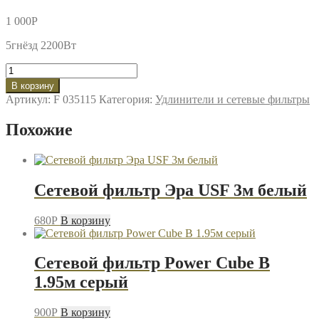
1 000
P
5гнёзд 2200Вт
Количество
товара
В корзину
Сетевой
Артикул:
F 035115
Категория:
Удлинители и сетевые фильтры
фильтр
Power
Похожие
Cube
B
3м
серый
Сетевой фильтр Эра USF 3м белый
680
P
В корзину
Сетевой фильтр Power Cube B
1.95м серый
900
P
В корзину