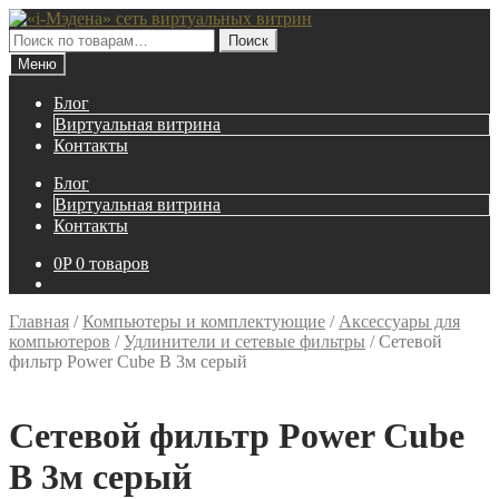
Перейти
Перейти
к
к
Искать:
Поиск
навигации
содержимому
Меню
Блог
Виртуальная витрина
Контакты
Блог
Виртуальная витрина
Контакты
0
P
0 товаров
Главная
/
Компьютеры и комплектующие
/
Аксессуары для
компьютеров
/
Удлинители и сетевые фильтры
/
Сетевой
фильтр Power Cube B 3м серый
Сетевой фильтр Power Cube
B 3м серый