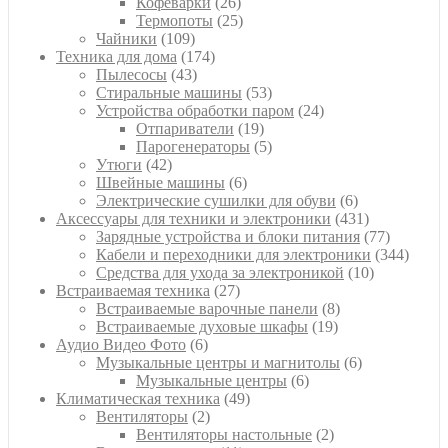
26
товар
Кофеварки
26
товаров
25
Термопоты
25
109
товаров
Чайники
109
товаров
174
Техника для дома
174
43
товара
Пылесосы
43
товара
53
Стиральные машины
53
товара
24
Устройства обработки паром
24
19
товара
Отпариватели
19
товаров
5
Парогенераторы
5
42
товаров
Утюги
42
товара
6
Швейные машины
6
товаров
6
Электрические сушилки для обуви
6
товаров
431
Аксессуары для техники и электроники
431
товар
77
Зарядные устройства и блоки питания
77
товаров
344
Кабели и переходники для электроники
344
10
товара
Средства для ухода за электроникой
10
27
товаров
Встраиваемая техника
27
товаров
8
Встраиваемые варочные панели
8
19
товаров
Встраиваемые духовые шкафы
19
6
товаров
Аудио Видео Фото
6
товаров
6
Музыкальные центры и магнитолы
6
6
товаров
Музыкальные центры
6
49
товаров
Климатическая техника
49
2
товаров
Вентиляторы
2
товара
2
Вентиляторы настольные
2