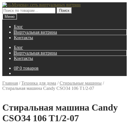
Перейти
Перейти
к
к
Искать:
Поиск
навигации
содержимому
Меню
Блог
Виртуальная витрина
Контакты
Блог
Виртуальная витрина
Контакты
0
P
0 товаров
Главная
/
Техника для дома
/
Стиральные машины
/
Стиральная машина Candy CSO34 106 T1/2-07
Стиральная машина Candy
CSO34 106 T1/2-07