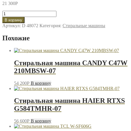
21 300
P
Количество
товара
В корзину
Стиральная
Артикул:
D 48072
Категория:
Стиральные машины
машина
Candy
Похожие
CSO34
106
T1/2-
07
Стиральная машина CANDY C47W
210MBSW-07
54 200
P
В корзину
Стиральная машина HAIER RTXS
G584TMHR-07
56 600
P
В корзину