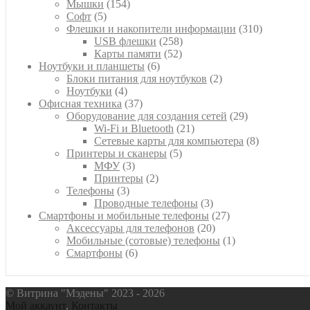
154
товар
Мышки
154
5
товара
Софт
5
товаров
310
Флешки и накопители информации
310
258
товаров
USB флешки
258
52
товаров
Карты памяти
52
6
товара
Ноутбуки и планшеты
6
товаров
2
Блоки питания для ноутбуков
2
4
товара
Ноутбуки
4
товара
37
Офисная техника
37
товаров
29
Оборудование для создания сетей
29
21
товаров
Wi-Fi и Bluetooth
21
товар
8
Сетевые карты для компьютера
8
5
товаров
Принтеры и сканеры
5
3
товаров
МФУ
3
товара
2
Принтеры
2
3
товара
Телефоны
3
товара
3
Проводные телефоны
3
товара
27
Смартфоны и мобильные телефоны
27
20
товаров
Аксессуары для телефонов
20
товаров
1
Мобильные (сотовые) телефоны
1
6
товар
Смартфоны
6
товаров
© Витрина "Мэдены" 2023 - 2026
Мой аккаунт
,
Контакты