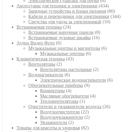
товара
6
Электрические сушилки для обуви
6
товаров
434
Аксессуары для техники и электроники
434
товара
80
Зарядные устройства и блоки питания
80
товаров
344
Кабели и переходники для электроники
344
10
товара
Средства для ухода за электроникой
10
24
товаров
Встраиваемая техника
24
товара
8
Встраиваемые варочные панели
8
16
товаров
Встраиваемые духовые шкафы
16
6
товаров
Аудио Видео Фото
6
товаров
6
Музыкальные центры и магнитолы
6
6
товаров
Музыкальные центры
6
43
товаров
Климатическая техника
43
2
товара
Вентиляторы
2
товара
2
Вентиляторы настольные
2
6
товара
Водонагреватели
6
товаров
6
Электрические водонагреватели
6
9
товаров
Обогревательные приборы
9
4
товаров
Конвекторы
4
товара
4
Масляные обогреватели
4
1
товара
Тепловентиляторы
1
товар
26
Очистители и увлажнители воздуха
26
22
товаров
Воздухоочистители
22
товара
2
Воздухоувлажнители
2
2
товара
Увлажнители
2
товара
82
Товары для красоты и здоровья
82