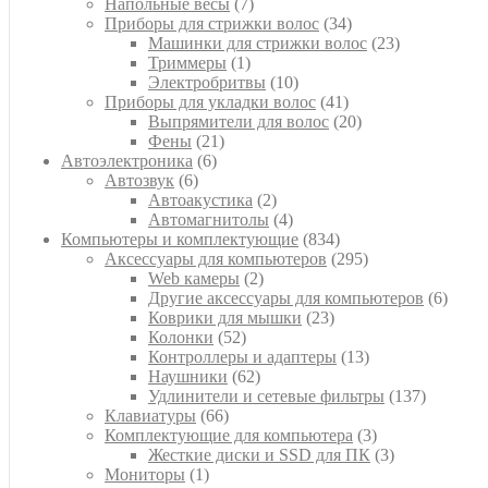
7
товара
Напольные весы
7
товаров
34
Приборы для стрижки волос
34
товара
23
Машинки для стрижки волос
23
1
товара
Триммеры
1
товар
10
Электробритвы
10
товаров
41
Приборы для укладки волос
41
товар
20
Выпрямители для волос
20
21
товаров
Фены
21
6
товар
Автоэлектроника
6
6
товаров
Автозвук
6
товаров
2
Автоакустика
2
товара
4
Автомагнитолы
4
товара
834
Компьютеры и комплектующие
834
товара
295
Аксессуары для компьютеров
295
2
товаров
Web камеры
2
товара
6
Другие аксессуары для компьютеров
6
23
товар
Коврики для мышки
23
52
товара
Колонки
52
товара
13
Контроллеры и адаптеры
13
62
товаров
Наушники
62
товара
137
Удлинители и сетевые фильтры
137
66
товаров
Клавиатуры
66
товаров
3
Комплектующие для компьютера
3
товара
3
Жесткие диски и SSD для ПК
3
1
товара
Мониторы
1