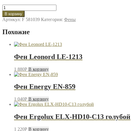
Количество
товара
В корзину
Фен
Артикул:
F 581039
Категория:
Фены
Energy
EN-
Похожие
805
Фен Leonord LE-1213
1 880
P
В корзину
Фен Energy EN-859
1 040
P
В корзину
Фен Ergolux ELX-HD10-C13 голубой
1 220
P
В корзину