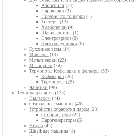
34
Аэрогрили
34
3
товара
Пароварки
3
товара
1
Прочие что-то-варки
1
13
товар
Тостеры
13
товаров
9
Хлебопечки
9
товаров
1
Шашлычницы
1
8
товар
Электрогрили
8
товаров
6
Электросушилки
6
14
товаров
Кухонные весы
14
19
товаров
Миксеры
19
товаров
23
Мультиварки
23
34
товара
Мясорубки
34
товара
53
Термопоты Кофеварки и фильтры
53
28
товара
Кофеварки
28
товаров
25
Термопоты
25
98
товаров
Чайники
98
товаров
173
Техника для дома
173
44
товара
Пылесосы
44
товара
46
Стиральные машины
46
товаров
28
Устройства обработки паром
28
22
товаров
Отпариватели
22
товара
6
Парогенераторы
6
45
товаров
Утюги
45
товаров
4
Швейные машины
4