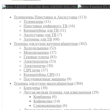
Фен ARDIN HD-266
113
Телевизоры Приставки и Аксессуары
113
11
товаров
Телевизоры
11
товаров
16
Приставки цифрового ТВ
16
11
товаров
Кронштейны для ТВ
11
7
товаров
Аксессуары для ТВ
7
68
товаров
Антенны для ТВ
68
товаров
302
Техника для кухни крупногабаритная
302
52
товара
Холодильники
52
товара
37
Морозильники
37
товаров
83
Газовые плиты
83
53
товара
Электроплиты
53
30
товара
Электропечи
30
37
товаров
СВЧ печи
37
товаров
1
Кронштейны СВЧ
1
товар
9
Посудомоечные машины
9
товаров
384
Техника для кухни малогабаритная
384
39
товара
Блендеры
39
товаров
29
Другая мелкая техника для измельчения
29
6
товаро
Комбаины
6
товаров
14
Кофемолки
14
товаров
6
Соковыжималки
6
товаров
Другая мелкая техника для термической обработки