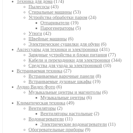
товаров
174
Техника для дома
174
43
товара
Пылесосы
43
товара
53
Стиральные машины
53
товара
24
Устройства обработки паром
24
19
товара
Отпариватели
19
товаров
5
Парогенераторы
5
42
товаров
Утюги
42
товара
6
Швейные машины
6
товаров
6
Электрические сушилки для обуви
6
товаров
431
Аксессуары для техники и электроники
431
товар
77
Зарядные устройства и блоки питания
77
товаров
344
Кабели и переходники для электроники
344
10
товара
Средства для ухода за электроникой
10
27
товаров
Встраиваемая техника
27
товаров
8
Встраиваемые варочные панели
8
19
товаров
Встраиваемые духовые шкафы
19
6
товаров
Аудио Видео Фото
6
товаров
6
Музыкальные центры и магнитолы
6
6
товаров
Музыкальные центры
6
49
товаров
Климатическая техника
49
2
товаров
Вентиляторы
2
товара
2
Вентиляторы настольные
2
11
товара
Водонагреватели
11
товаров
11
Электрические водонагреватели
11
9
товаров
Обогревательные приборы
9