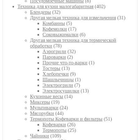
товар
8
Посудомоечные машины
8
товаров
402
Техника для кухни малогабаритная
402
32
товара
Блендеры
32
товара
31
Другая мелкая техника для измельчения
31
5
товар
Комбаины
5
товаров
17
Кофемолки
17
товаров
6
Соковыжималки
6
товаров
Другая мелкая техника для термической
78
обработки
78
товаров
32
Аэрогрили
32
2
товара
Пароварки
2
товара
1
Прочие что-то-варки
1
13
товар
Тостеры
13
товаров
9
Хлебопечки
9
товаров
1
Шашлычницы
1
7
товар
Электрогрили
7
товаров
13
Электросушилки
13
14
товаров
Кухонные весы
14
19
товаров
Миксеры
19
товаров
24
Мультиварки
24
44
товара
Мясорубки
44
товара
51
Термопоты Кофеварки и фильтры
51
26
товар
Кофеварки
26
товаров
25
Термопоты
25
109
товаров
Чайники
109