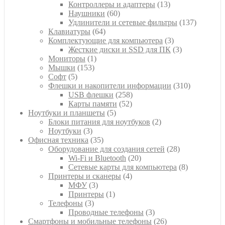
товара
13
Контроллеры и адаптеры
13
60
товаров
Наушники
60
товаров
137
Удлинители и сетевые фильтры
137
64
товаров
Клавиатуры
64
товара
3
Комплектующие для компьютера
3
товара
3
Жесткие диски и SSD для ПК
3
1
товара
Мониторы
1
153
товар
Мышки
153
5
товара
Софт
5
товаров
310
Флешки и накопители информации
310
258
товаров
USB флешки
258
52
товаров
Карты памяти
52
5
товара
Ноутбуки и планшеты
5
товаров
2
Блоки питания для ноутбуков
2
3
товара
Ноутбуки
3
товара
35
Офисная техника
35
товаров
28
Оборудование для создания сетей
28
20
товаров
Wi-Fi и Bluetooth
20
товаров
8
Сетевые карты для компьютера
8
4
товаров
Принтеры и сканеры
4
3
товара
МФУ
3
товара
1
Принтеры
1
3
товар
Телефоны
3
товара
3
Проводные телефоны
3
товара
26
Смартфоны и мобильные телефоны
26