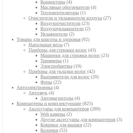
4
товаров
Конвекторы
4
товара
4
Масляные обогреватели
4
1
товара
Тепловентиляторы
1
товар
27
Очистители и увлажнители воздуха
27
23
товаров
Воздухоочистители
23
товара
2
Воздухоувлажнители
2
2
товара
Увлажнители
2
товара
92
Товары для красоты и здоровья
92
7
товара
Напольные весы
7
товаров
43
Приборы для стрижки волос
43
товара
23
Машинки для стрижки волос
23
1
товара
Триммеры
1
товар
19
Электробритвы
19
товаров
42
Приборы для укладки волос
42
товара
20
Выпрямители для волос
20
22
товаров
Фены
22
4
товара
Автоэлектроника
4
4
товара
Автозвук
4
товара
4
Автомагнитолы
4
товара
825
Компьютеры и комплектующие
825
товаров
289
Аксессуары для компьютеров
289
2
товаров
Web камеры
2
товара
3
Другие аксессуары для компьютеров
3
22
товар
Коврики для мышки
22
52
товара
Колонки
52