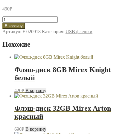
490
P
Количество
товара
В корзину
Флэш-
Артикул:
F 020918
Категория:
USB флешки
диск
16GB
Похожие
Mirex
Knight
черный
Флэш-диск 8GB Mirex Knight
белый
420
P
В корзину
Флэш-диск 32GB Mirex Arton
красный
690
P
В корзину