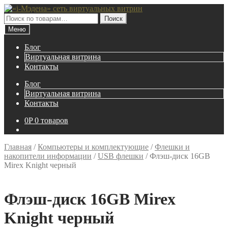
Перейти
Перейти
к
к
Искать:
Поиск
навигации
содержимому
Меню
Блог
Виртуальная витрина
Контакты
Блог
Виртуальная витрина
Контакты
0
P
0 товаров
Главная
/
Компьютеры и комплектующие
/
Флешки и
накопители информации
/
USB флешки
/
Флэш-диск 16GB
Mirex Knight черный
Флэш-диск 16GB Mirex
Knight черный