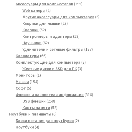
товара
295
Аксессуары для компьютеров
295
2
товаров
Web камеры
2
товара
6
Другие аксессуары для компьютеров
6
23
товаров
Коврики для мышки
23
52
товара
Колонки
52
товара
13
Контроллеры и адаптеры
13
62
товаров
Наушники
62
товара
137
Удлинители и сетевые фильтры
137
66
товаров
Клавиатуры
66
товаров
3
Комплектующие для компьютера
3
3
товара
Жесткие диски и SSD для ПК
3
1
товара
Мониторы
1
154
товар
Мышки
154
5
товара
Софт
5
товаров
310
Флешки и накопители информации
310
258
товаров
USB флешки
258
товаров
52
Карты памяти
52
6
товара
Ноутбуки и планшеты
6
товаров
2
Блоки питания для ноутбуков
2
4
товара
Ноутбуки
4