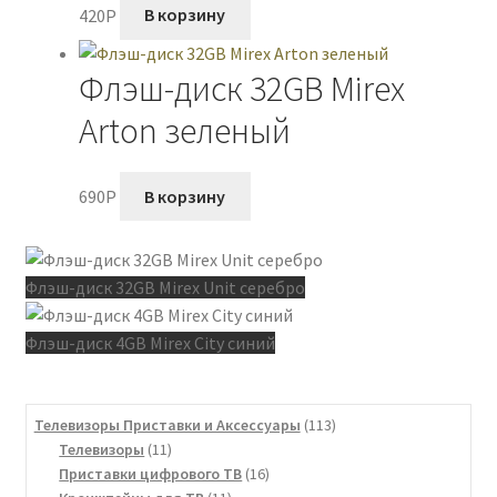
420
P
В корзину
Флэш-диск 32GB Mirex
Arton зеленый
690
P
В корзину
Флэш-диск 32GB Mirex Unit серебро
Флэш-диск 4GB Mirex City синий
113
Телевизоры Приставки и Аксессуары
113
11
товаров
Телевизоры
11
товаров
16
Приставки цифрового ТВ
16
11
товаров