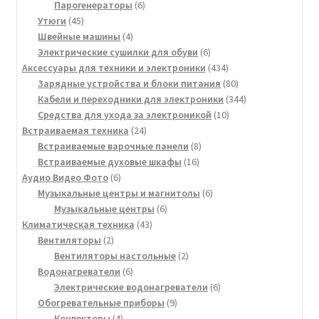
товара
6
Парогенераторы
6
45
товаров
Утюги
45
товаров
4
Швейные машины
4
товара
6
Электрические сушилки для обуви
6
товаров
434
Аксессуары для техники и электроники
434
товара
80
Зарядные устройства и блоки питания
80
товаров
344
Кабели и переходники для электроники
344
10
товара
Средства для ухода за электроникой
10
24
товаров
Встраиваемая техника
24
товара
8
Встраиваемые варочные панели
8
16
товаров
Встраиваемые духовые шкафы
16
6
товаров
Аудио Видео Фото
6
товаров
6
Музыкальные центры и магнитолы
6
6
товаров
Музыкальные центры
6
43
товаров
Климатическая техника
43
2
товара
Вентиляторы
2
товара
2
Вентиляторы настольные
2
6
товара
Водонагреватели
6
товаров
6
Электрические водонагреватели
6
9
товаров
Обогревательные приборы
9
4
товаров
Конвекторы
4