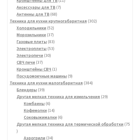
Кронштейны для ТВ
11
7
товаров
Аксессуары для ТВ
7
68
товаров
Антенны для ТВ
68
товаров
302
Техника для кухни крупногабаритная
302
52
товара
Холодильники
52
37
товара
Морозильники
37
товаров
83
Газовые плиты
83
53
товара
Электроплиты
53
30
товара
Электропечи
30
37
товаров
СВЧ печи
37
товаров
1
Кронштейны СВЧ
1
товар
9
Посудомоечные машины
9
товаров
384
Техника для кухни малогабаритная
384
39
товара
Блендеры
39
товаров
29
Другая мелкая техника для измельчения
29
6
товаров
Комбаины
6
товаров
14
Кофемолки
14
товаров
6
Соковыжималки
6
товаров
Другая мелкая техника для термической обработки
75
75
товаров
34
Аэрогрили
34