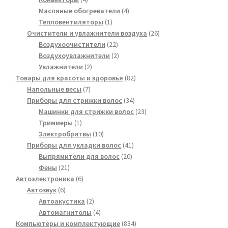
товара
4
Масляные обогреватели
4
1
товара
Тепловентиляторы
1
товар
26
Очистители и увлажнители воздуха
26
22
товаров
Воздухоочистители
22
товара
2
Воздухоувлажнители
2
2
товара
Увлажнители
2
товара
82
Товары для красоты и здоровья
82
7
товара
Напольные весы
7
товаров
34
Приборы для стрижки волос
34
товара
23
Машинки для стрижки волос
23
1
товара
Триммеры
1
товар
10
Электробритвы
10
товаров
41
Приборы для укладки волос
41
20
товар
Выпрямители для волос
20
21
товаров
Фены
21
товар
6
Автоэлектроника
6
6
товаров
Автозвук
6
товаров
2
Автоакустика
2
товара
4
Автомагнитолы
4
товара
834
Компьютеры и комплектующие
834