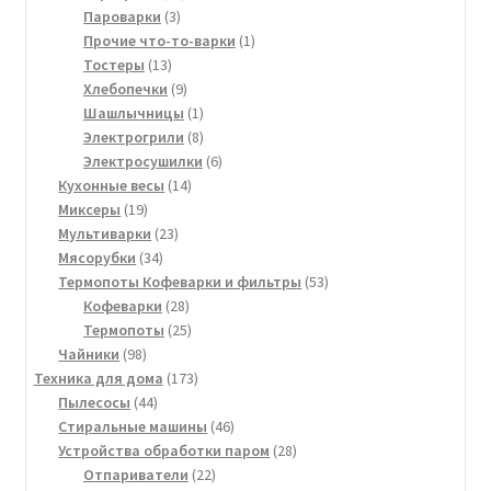
3
товара
Пароварки
3
товара
1
Прочие что-то-варки
1
13
товар
Тостеры
13
товаров
9
Хлебопечки
9
товаров
1
Шашлычницы
1
товар
8
Электрогрили
8
товаров
6
Электросушилки
6
14
товаров
Кухонные весы
14
19
товаров
Миксеры
19
товаров
23
Мультиварки
23
34
товара
Мясорубки
34
товара
53
Термопоты Кофеварки и фильтры
53
28
товара
Кофеварки
28
товаров
25
Термопоты
25
98
товаров
Чайники
98
товаров
173
Техника для дома
173
44
товара
Пылесосы
44
товара
46
Стиральные машины
46
товаров
28
Устройства обработки паром
28
22
товаров
Отпариватели
22