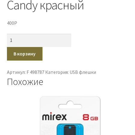
Candy красный
400
P
Количество
товара
Флэш-
В корзину
диск
4GB
Артикул:
F 498787
Категория:
USB флешки
Mirex
Похожие
Candy
красный