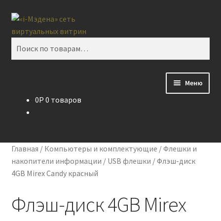
Перейти
Перейти
Поиск
к
к
навигации
содержимому
Искать:
Меню
0
P
0 товаров
Блог
Виртуальная витрина
Главная
/
Компьютеры и комплектующие
/
Флешки и
Контакты
накопители информации
/
USB флешки
/
Флэш-диск
4GB Mirex Candy красный
Флэш-диск 4GB Mirex