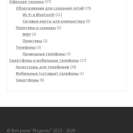
товара
37
Офисная техника
37
товаров
29
Оборудование для создания сетей
29
21
товаров
Wi-Fi и Bluetooth
21
товар
8
Сетевые карты для компьютера
8
5
товаров
Принтеры и сканеры
5
3
товаров
МФУ
3
товара
2
Принтеры
2
3
товара
Телефоны
3
товара
3
Проводные телефоны
3
товара
27
Смартфоны и мобильные телефоны
27
20
товаров
Аксессуары для телефонов
20
товаров
1
Мобильные (сотовые) телефоны
1
6
товар
Смартфоны
6
товаров
© Витрина "Мэдены" 2023 - 2026