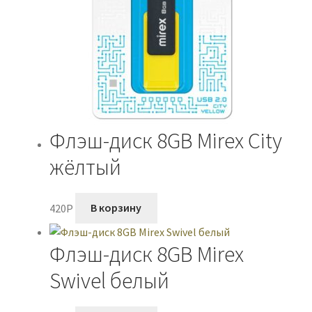
Флэш-диск 8GB Mirex City
жёлтый
420
P
В корзину
Флэш-диск 8GB Mirex
Swivel белый