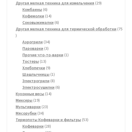
товаров
29
Другая мелкая техника для измельчения
29
6
товаров
Комбаины
6
товаров
14
Кофемолки
14
товаров
6
Соковыжималки
6
товаров
Другая мелкая техника для термической обработки
75
75
товаров
34
Аэрогрили
34
3
товара
Пароварки
3
товара
1
Прочие что-то-варки
1
13
товар
Тостеры
13
товаров
9
Хлебопечки
9
товаров
1
Шашлычницы
1
товар
8
Электрогрили
8
товаров
6
Электросушилки
6
14
товаров
Кухонные весы
14
19
товаров
Миксеры
19
товаров
23
Мультиварки
23
34
товара
Мясорубки
34
товара
53
Термопоты Кофеварки и фильтры
53
28
товара
Кофеварки
28