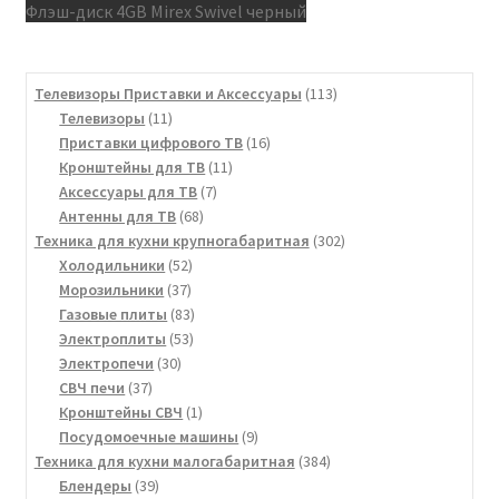
Флэш-диск 4GB Mirex Swivel черный
113
Телевизоры Приставки и Аксессуары
113
11
товаров
Телевизоры
11
товаров
16
Приставки цифрового ТВ
16
11
товаров
Кронштейны для ТВ
11
7
товаров
Аксессуары для ТВ
7
68
товаров
Антенны для ТВ
68
товаров
302
Техника для кухни крупногабаритная
302
52
товара
Холодильники
52
37
товара
Морозильники
37
товаров
83
Газовые плиты
83
53
товара
Электроплиты
53
30
товара
Электропечи
30
37
товаров
СВЧ печи
37
товаров
1
Кронштейны СВЧ
1
товар
9
Посудомоечные машины
9
товаров
384
Техника для кухни малогабаритная
384
39
товара
Блендеры
39