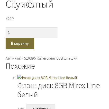
City жёлтый
420
P
Количество
товара
Флэш-
В корзину
диск
8GB
Артикул:
F 510396
Категория:
USB флешки
Mirex
Похожие
City
жёлтый
Флэш-диск 8GB Mirex Line
белый
420
P
В корзину