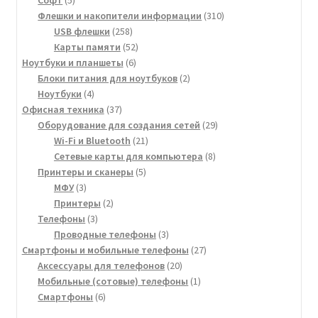
товаров
310
Флешки и накопители информации
310
258
товаров
USB флешки
258
товаров
52
Карты памяти
52
6
товара
Ноутбуки и планшеты
6
товаров
2
Блоки питания для ноутбуков
2
4
товара
Ноутбуки
4
товара
37
Офисная техника
37
товаров
29
Оборудование для создания сетей
29
21
товаров
Wi-Fi и Bluetooth
21
товар
8
Сетевые карты для компьютера
8
5
товаров
Принтеры и сканеры
5
3
товаров
МФУ
3
товара
2
Принтеры
2
3
товара
Телефоны
3
товара
3
Проводные телефоны
3
товара
27
Смартфоны и мобильные телефоны
27
20
товаров
Аксессуары для телефонов
20
товаров
1
Мобильные (сотовые) телефоны
1
6
товар
Смартфоны
6
товаров