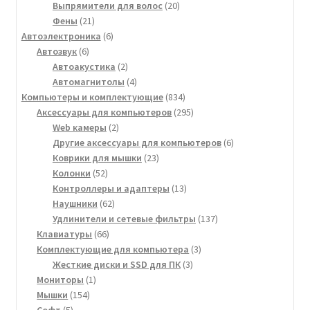
20
товар
Выпрямители для волос
20
21
товаров
Фены
21
товар
6
Автоэлектроника
6
6
товаров
Автозвук
6
товаров
2
Автоакустика
2
товара
4
Автомагнитолы
4
товара
834
Компьютеры и комплектующие
834
товара
295
Аксессуары для компьютеров
295
2
товаров
Web камеры
2
товара
6
Другие аксессуары для компьютеров
6
23
товаров
Коврики для мышки
23
52
товара
Колонки
52
товара
13
Контроллеры и адаптеры
13
62
товаров
Наушники
62
товара
137
Удлинители и сетевые фильтры
137
66
товаров
Клавиатуры
66
товаров
3
Комплектующие для компьютера
3
3
товара
Жесткие диски и SSD для ПК
3
1
товара
Мониторы
1
154
товар
Мышки
154
5
товара
Софт
5