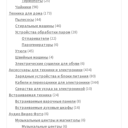
товаров
25
Термопоты
25
98
товаров
Чайники
98
товаров
173
Техника для дома
173
44
товара
Пылесосы
44
товара
46
Стиральные машины
46
товаров
28
Устройства обработки паром
28
22
товаров
Отпариватели
22
товара
6
Парогенераторы
6
45
товаров
Утюги
45
товаров
4
Швейные машины
4
товара
6
Электрические сушилки для обуви
6
товаров
434
Аксессуары для техники и электроники
434
товара
80
Зарядные устройства и блоки питания
80
товаров
344
Кабели и переходники для электроники
344
10
товара
Средства для ухода за электроникой
10
24
товаров
Встраиваемая техника
24
товара
8
Встраиваемые варочные панели
8
16
товаров
Встраиваемые духовые шкафы
16
6
товаров
Аудио Видео Фото
6
товаров
6
Музыкальные центры и магнитолы
6
6
товаров
Музыкальные центры
6