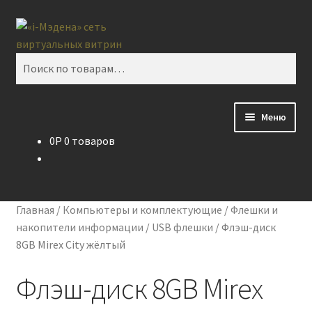
Перейти
Перейти
Поиск
к
к
навигации
содержимому
Искать:
Меню
0
P
0 товаров
Блог
Виртуальная витрина
Главная
/
Компьютеры и комплектующие
/
Флешки и
Контакты
накопители информации
/
USB флешки
/
Флэш-диск
8GB Mirex City жёлтый
Флэш-диск 8GB Mirex