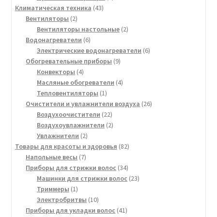
43
товаров
Климатическая техника
43
2
товара
Вентиляторы
2
товара
2
Вентиляторы настольные
2
6
товара
Водонагреватели
6
товаров
6
Электрические водонагреватели
6
9
товаров
Обогревательные приборы
9
4
товаров
Конвекторы
4
товара
4
Масляные обогреватели
4
1
товара
Тепловентиляторы
1
товар
26
Очистители и увлажнители воздуха
26
22
товаров
Воздухоочистители
22
товара
2
Воздухоувлажнители
2
2
товара
Увлажнители
2
товара
82
Товары для красоты и здоровья
82
7
товара
Напольные весы
7
товаров
34
Приборы для стрижки волос
34
товара
23
Машинки для стрижки волос
23
1
товара
Триммеры
1
товар
10
Электробритвы
10
товаров
41
Приборы для укладки волос
41