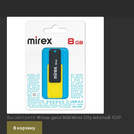
Вы смотрите:
Флэш-диск 8GB Mirex City жёлтый
420
P
В корзину