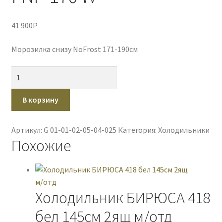
41 900
P
Морозилка снизу NoFrost 171-190см
Количество
товара
Холодильник
В корзину
POZIS
RK
Артикул:
G 01-01-02-05-04-025
Категория:
Холодильники
FNF-
Похожие
170
W
Холодильник БИРЮСА 418
бел 145см 2ящ м/отд