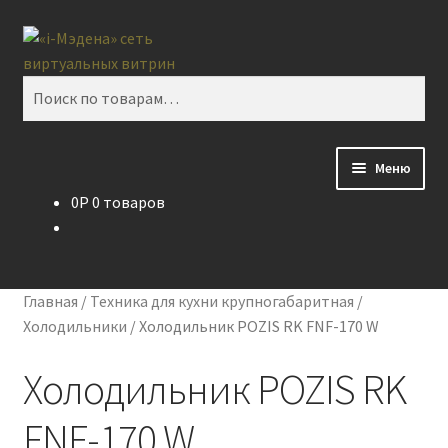
Перейти
Перейти
Поиск
к
к
навигации
содержимому
Искать:
Меню
0
P
0 товаров
Блог
Виртуальная витрина
Главная
/
Техника для кухни крупногабаритная
/
Контакты
Холодильники
/
Холодильник POZIS RK FNF-170 W
Холодильник POZIS RK
FNF-170 W