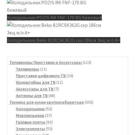
Холодильник POZIS RK FNF-170 BG бежевый
Холодильник Beko B1RCSK362G сер 186см 3ящ м/о А+
113
Телевизоры Приставки и Аксессуары
113
11
товаров
Телевизоры
11
товаров
16
Приставки цифрового ТВ
16
11
товаров
Кронштейны для ТВ
11
7
товаров
Аксессуары для ТВ
7
68
товаров
Антенны для ТВ
68
товаров
302
Техника для кухни крупногабаритная
302
52
товара
Холодильники
52
37
товара
Морозильники
37
товаров
83
Газовые плиты
83
53
товара
Электроплиты
53
30
товара