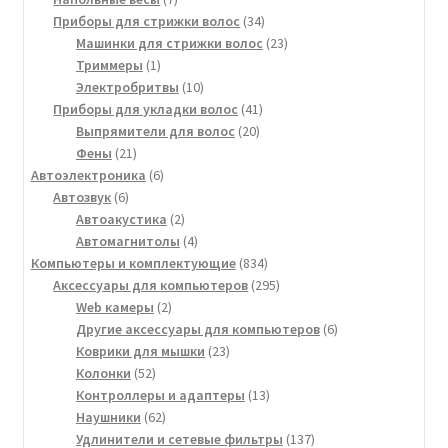
товаров
34
Приборы для стрижки волос
34
товара
23
Машинки для стрижки волос
23
1
товара
Триммеры
1
товар
10
Электробритвы
10
товаров
41
Приборы для укладки волос
41
20
товар
Выпрямители для волос
20
21
товаров
Фены
21
товар
6
Автоэлектроника
6
6
товаров
Автозвук
6
товаров
2
Автоакустика
2
товара
4
Автомагнитолы
4
товара
834
Компьютеры и комплектующие
834
товара
295
Аксессуары для компьютеров
295
2
товаров
Web камеры
2
товара
6
Другие аксессуары для компьютеров
6
23
товаров
Коврики для мышки
23
52
товара
Колонки
52
товара
13
Контроллеры и адаптеры
13
62
товаров
Наушники
62
товара
137
Удлинители и сетевые фильтры
137