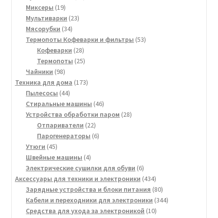
19
товаров
Миксеры
19
товаров
23
Мультиварки
23
34
товара
Мясорубки
34
товара
53
Термопоты Кофеварки и фильтры
53
28
товара
Кофеварки
28
товаров
25
Термопоты
25
98
товаров
Чайники
98
товаров
173
Техника для дома
173
44
товара
Пылесосы
44
товара
46
Стиральные машины
46
товаров
28
Устройства обработки паром
28
22
товаров
Отпариватели
22
товара
6
Парогенераторы
6
45
товаров
Утюги
45
товаров
4
Швейные машины
4
товара
6
Электрические сушилки для обуви
6
товаров
434
Аксессуары для техники и электроники
434
товара
80
Зарядные устройства и блоки питания
80
товаров
344
Кабели и переходники для электроники
344
10
товара
Средства для ухода за электроникой
10