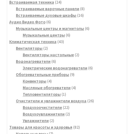
24
товаров
Встраиваемая техника
24
товара
8
Встраиваемые варочные панели
8
16
товаров
Встраиваемые духовые шкафы
16
6
товаров
Аудио Видео Фото
6
товаров
6
Музыкальные центры и магнитолы
6
6
товаров
Музыкальные центры
6
43
товаров
Климатическая техника
43
2
товара
Вентиляторы
2
товара
2
Вентиляторы настольные
2
6
товара
Водонагреватели
6
товаров
6
Электрические водонагреватели
6
9
товаров
Обогревательные приборы
9
4
товаров
Конвекторы
4
товара
4
Масляные обогреватели
4
1
товара
Тепловентиляторы
1
товар
26
Очистители и увлажнители воздуха
26
22
товаров
Воздухоочистители
22
товара
2
Воздухоувлажнители
2
2
товара
Увлажнители
2
товара
82
Товары для красоты и здоровья
82
7
товара
Напольные весы
7