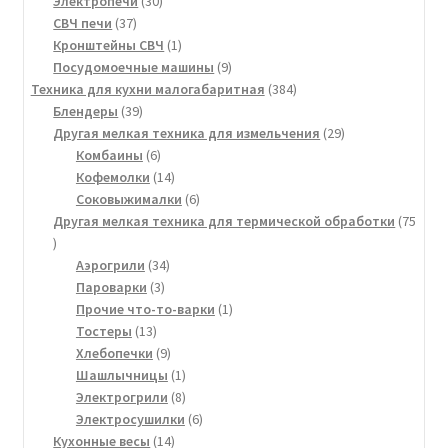
Электропечи
30
37
товаров
СВЧ печи
37
товаров
1
Кронштейны СВЧ
1
товар
9
Посудомоечные машины
9
товаров
384
Техника для кухни малогабаритная
384
39
товара
Блендеры
39
товаров
29
Другая мелкая техника для измельчения
29
6
товаров
Комбаины
6
товаров
14
Кофемолки
14
товаров
6
Соковыжималки
6
товаров
Другая мелкая техника для термической обработки
75
75
товаров
34
Аэрогрили
34
3
товара
Пароварки
3
товара
1
Прочие что-то-варки
1
13
товар
Тостеры
13
товаров
9
Хлебопечки
9
товаров
1
Шашлычницы
1
товар
8
Электрогрили
8
товаров
6
Электросушилки
6
14
товаров
Кухонные весы
14