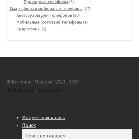
товара
3
Проводные телефоны
3
товара
27
Смартфоны и мобильные телефоны
27
20
товаров
Аксессуары для телефонов
20
товаров
1
Мобильные (сотовые) телефоны
1
6
товар
Смартфоны
6
товаров
© Витрина "Мэдены" 2023 - 2026
Мой аккаунт
,
Контакты
Моя учётная запись
Поиск
Искать:
Поиск