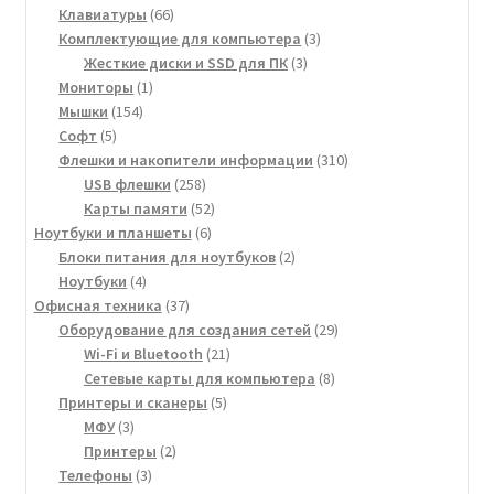
66
товаров
Клавиатуры
66
товаров
3
Комплектующие для компьютера
3
3
товара
Жесткие диски и SSD для ПК
3
1
товара
Мониторы
1
154
товар
Мышки
154
5
товара
Софт
5
товаров
310
Флешки и накопители информации
310
258
товаров
USB флешки
258
товаров
52
Карты памяти
52
6
товара
Ноутбуки и планшеты
6
товаров
2
Блоки питания для ноутбуков
2
4
товара
Ноутбуки
4
товара
37
Офисная техника
37
товаров
29
Оборудование для создания сетей
29
21
товаров
Wi-Fi и Bluetooth
21
товар
8
Сетевые карты для компьютера
8
5
товаров
Принтеры и сканеры
5
3
товаров
МФУ
3
товара
2
Принтеры
2
3
товара
Телефоны
3