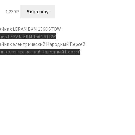
1 230
P
В корзину
ник LERAN EKM 1560 STDW
ник электрический Народный Персей