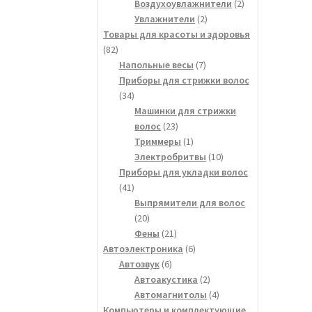
товара
2
Воздухоувлажнители
2
2
товара
Увлажнители
2
товара
Товары для красоты и здоровья
82
82
товара
7
Напольные весы
7
товаров
Приборы для стрижки волос
34
34
товара
Машинки для стрижки
23
волос
23
товара
1
Триммеры
1
товар
10
Электробритвы
10
товаров
Приборы для укладки волос
41
41
товар
Выпрямители для волос
20
20
товаров
21
Фены
21
товар
6
Автоэлектроника
6
6
товаров
Автозвук
6
товаров
2
Автоакустика
2
товара
4
Автомагнитолы
4
товара
Компьютеры и комплектующие