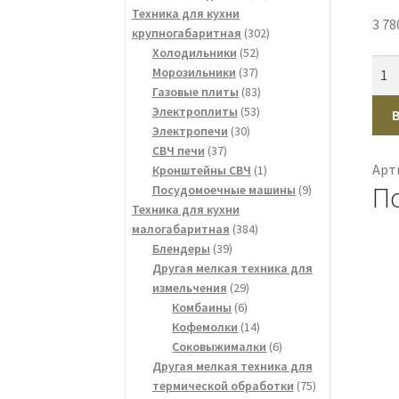
товаров
Техника для кухни
3 78
302
крупногабаритная
302
52
товара
Холодильники
52
Кол
37
товара
Морозильники
37
тов
товаров
83
Газовые плиты
83
Чай
53
товара
Электроплиты
53
30
товара
Электропечи
30
эле
37
товаров
СВЧ печи
37
ста
Арт
товаров
1
Кронштейны СВЧ
1
Leo
П
товар
9
Посудомоечные машины
9
LE-
товаров
Техника для кухни
150
384
малогабаритная
384
1.7л
39
товара
Блендеры
39
220
товаров
Другая мелкая техника для
29
(6)
измельчения
29
6
товаров
Комбаины
6
товаров
14
Кофемолки
14
товаров
6
Соковыжималки
6
товаров
Другая мелкая техника для
75
термической обработки
75