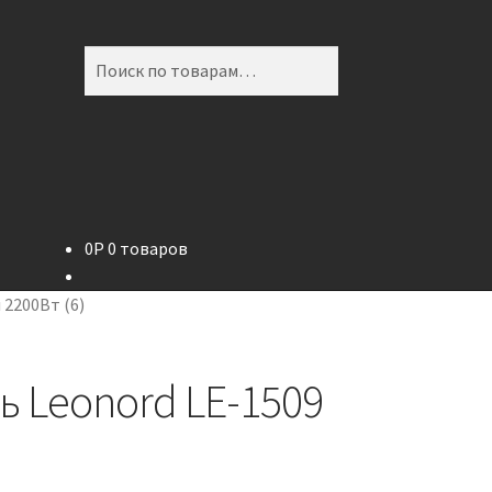
Искать:
Поиск
0
P
0 товаров
 2200Вт (6)
 Leonord LE-1509