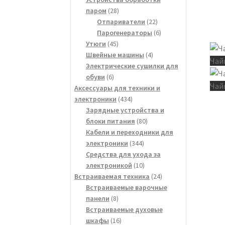
28
паром
28
товаров
22
Отпариватели
22
товара
6
Парогенераторы
6
45
товаров
Утюги
45
товаров
4
Швейные машины
4
Чай
товара
Электрические сушилки для
6
обуви
6
Чай
товаров
Аксессуары для техники и
434
электроники
434
товара
Зарядные устройства и
80
блоки питания
80
товаров
Кабели и переходники для
344
электроники
344
товара
Средства для ухода за
10
электроникой
10
товаров
24
Встраиваемая техника
24
товара
Встраиваемые варочные
8
панели
8
товаров
Встраиваемые духовые
16
шкафы
16