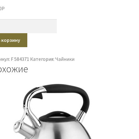
0
P
ичество
ара
ник
В корзину
ктрический
ль
икул:
F 584371
Категория:
Чайники
nord
охожие
9
0Вт