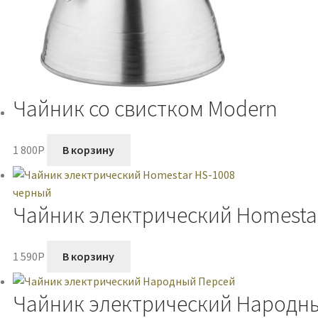
Чайник со свистком Modern
1 800
P
В корзину
Чайник электрический Homesta
1 590
P
В корзину
Чайник электрический Народн