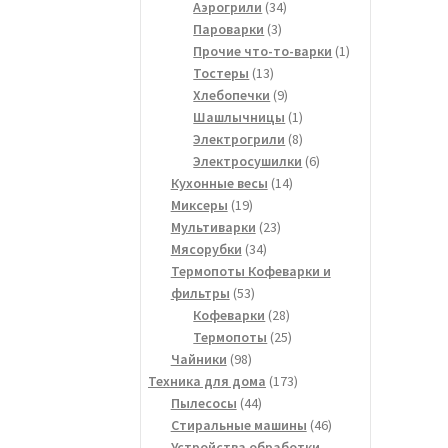
34
товаров
Аэрогрили
34
3
товара
Пароварки
3
товара
1
Прочие что-то-варки
1
13
товар
Тостеры
13
товаров
9
Хлебопечки
9
товаров
1
Шашлычницы
1
товар
8
Электрогрили
8
товаров
6
Электросушилки
6
14
товаров
Кухонные весы
14
19
товаров
Миксеры
19
товаров
23
Мультиварки
23
34
товара
Мясорубки
34
товара
Термопоты Кофеварки и
53
фильтры
53
товара
28
Кофеварки
28
товаров
25
Термопоты
25
98
товаров
Чайники
98
товаров
173
Техника для дома
173
44
товара
Пылесосы
44
товара
46
Стиральные машины
46
товаров
Устройства обработки