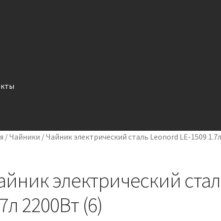
акты
я
/
Чайники
/
Чайник электрический сталь Leonord LE-1509 1.7л
айник электрический сталь
.7л 2200Вт (6)