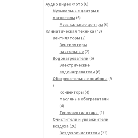
товаров
6
Аудио Видео Фото
6
товаров
Музыкальные центры и
6
магнитолы
6
товаров
6
Музыкальные центры
6
43
товаров
Климатическая техника
43
2
товара
Вентиляторы
2
товара
Вентиляторы
2
настольные
2
товара
6
Водонагреватели
6
товаров
Электрические
6
водонагреватели
6
товаров
Обогревательные приборы
9
9
товаров
4
Конвекторы
4
товара
Масляные обогреватели
4
4
товара
1
Тепловентиляторы
1
товар
Очистители и увлажнители
26
воздуха
26
товаров
22
Воздухоочистители
22