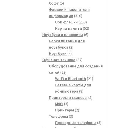
5
товара
Софт
5
товаров
Флешки и накопители
310
информации
310
товаров
258
USB флешки
258
товаров
52
Карты памяти
52
6
товара
Ноутбуки и планшеты
6
товаров
Блоки питания для
2
ноутбуков
2
4
товара
Ноутбуки
4
товара
37
Офисная техника
37
товаров
Оборудование для создания
29
сетей
29
товаров
21
Wi-Fi и Bluetooth
21
товар
Сетевые карты для
8
компьютера
8
товаров
5
Принтеры и сканеры
5
3
товаров
МФУ
3
товара
2
Принтеры
2
3
товара
Телефоны
3
товара
3
Проводные телефоны
3