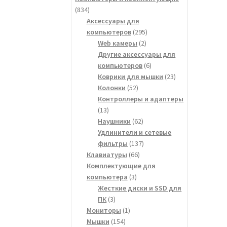
834
834
товара
Аксессуары для
295
компьютеров
295
2
товаров
Web камеры
2
товара
Другие аксессуары для
6
компьютеров
6
товаров
23
Коврики для мышки
23
52
товара
Колонки
52
товара
Контроллеры и адаптеры
13
13
товаров
62
Наушники
62
товара
Удлинители и сетевые
137
фильтры
137
66
товаров
Клавиатуры
66
товаров
Комплектующие для
3
компьютера
3
товара
Жесткие диски и SSD для
3
ПК
3
товара
1
Мониторы
1
154
товар
Мышки
154