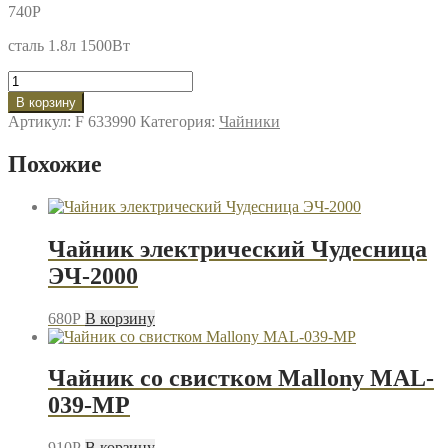
740
P
сталь 1.8л 1500Вт
Количество
товара
В корзину
Чайник
Артикул:
F 633990
Категория:
Чайники
электрический
Homestar
Похожие
HS-
1010A
стальной
Чайник электрический Чудесница
ЭЧ-2000
680
P
В корзину
Чайник со свистком Mallony MAL-
039-MP
910
P
В корзину