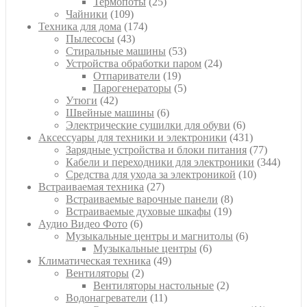
товаров
25
Термопоты
25
109
товаров
Чайники
109
товаров
174
Техника для дома
174
43
товара
Пылесосы
43
товара
53
Стиральные машины
53
товара
24
Устройства обработки паром
24
19
товара
Отпариватели
19
товаров
5
Парогенераторы
5
42
товаров
Утюги
42
товара
6
Швейные машины
6
товаров
6
Электрические сушилки для обуви
6
товаров
431
Аксессуары для техники и электроники
431
товар
77
Зарядные устройства и блоки питания
77
товаров
344
Кабели и переходники для электроники
344
10
товара
Средства для ухода за электроникой
10
27
товаров
Встраиваемая техника
27
товаров
8
Встраиваемые варочные панели
8
19
товаров
Встраиваемые духовые шкафы
19
6
товаров
Аудио Видео Фото
6
товаров
6
Музыкальные центры и магнитолы
6
6
товаров
Музыкальные центры
6
49
товаров
Климатическая техника
49
2
товаров
Вентиляторы
2
товара
2
Вентиляторы настольные
2
11
товара
Водонагреватели
11