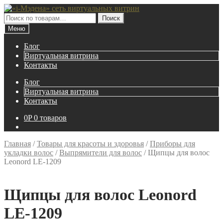
Перейти
Перейти
к
к
Искать:
Поиск
навигации
содержимому
Меню
Блог
Виртуальная витрина
Контакты
Блог
Виртуальная витрина
Контакты
0
P
0 товаров
Главная
/
Товары для красоты и здоровья
/
Приборы для
укладки волос
/
Выпрямители для волос
/
Щипцы для волос
Leonord LE-1209
Щипцы для волос Leonord
LE-1209