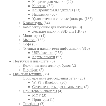
22
товар
Коврики для мышки
22
52
товара
Колонки
52
товара
13
Контроллеры и адаптеры
13
60
товаров
Наушники
60
товаров
137
Удлинители и сетевые фильтры
137
64
товаров
Клавиатуры
64
товара
3
Комплектующие для компьютера
3
товара
3
Жесткие диски и SSD для ПК
3
1
товара
Мониторы
1
153
товар
Мышки
153
5
товара
Софт
5
товаров
310
Флешки и накопители информации
310
258
товаров
USB флешки
258
52
товаров
Карты памяти
52
5
товара
Ноутбуки и планшеты
5
товаров
2
Блоки питания для ноутбуков
2
3
товара
Ноутбуки
3
товара
35
Офисная техника
35
товаров
28
Оборудование для создания сетей
28
20
товаров
Wi-Fi и Bluetooth
20
товаров
8
Сетевые карты для компьютера
8
4
товаров
Принтеры и сканеры
4
3
товара
МФУ
3
товара
1
Принтеры
1
3
товар
Телефоны
3