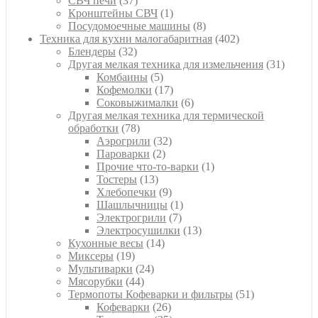
СВЧ печи
37
товаров
1
Кронштейны СВЧ
1
товар
8
Посудомоечные машины
8
товаров
402
Техника для кухни малогабаритная
402
32
товара
Блендеры
32
товара
31
Другая мелкая техника для измельчения
31
5
товар
Комбаины
5
товаров
17
Кофемолки
17
товаров
6
Соковыжималки
6
товаров
Другая мелкая техника для термической
78
обработки
78
товаров
32
Аэрогрили
32
2
товара
Пароварки
2
товара
1
Прочие что-то-варки
1
13
товар
Тостеры
13
товаров
9
Хлебопечки
9
товаров
1
Шашлычницы
1
7
товар
Электрогрили
7
товаров
13
Электросушилки
13
14
товаров
Кухонные весы
14
19
товаров
Миксеры
19
товаров
24
Мультиварки
24
44
товара
Мясорубки
44
товара
51
Термопоты Кофеварки и фильтры
51
26
товар
Кофеварки
26