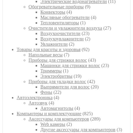
товаров
11
Электрические водонагреватели
11
9
товаров
Обогревательные приборы
9
4
товаров
Конвекторы
4
товара
4
Масляные обогреватели
4
1
товара
Тепловентиляторы
1
товар
27
Очистители и увлажнители воздуха
27
23
товаров
Воздухоочистители
23
товара
2
Воздухоувлажнители
2
2
товара
Увлажнители
2
товара
92
Товары для красоты и здоровья
92
7
товара
Напольные весы
7
товаров
43
Приборы для стрижки волос
43
товара
23
Машинки для стрижки волос
23
1
товара
Триммеры
1
товар
19
Электробритвы
19
товаров
42
Приборы для укладки волос
42
товара
20
Выпрямители для волос
20
22
товаров
Фены
22
4
товара
Автоэлектроника
4
4
товара
Автозвук
4
товара
4
Автомагнитолы
4
товара
825
Компьютеры и комплектующие
825
товаров
289
Аксессуары для компьютеров
289
2
товаров
Web камеры
2
товара
3
Другие аксессуары для компьютеров
3