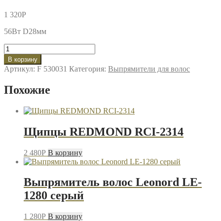
1 320
P
56Вт D28мм
Количество
товара
В корзину
Щипцы
Артикул:
F 530031
Категория:
Выпрямители для волос
для
волос
Похожие
Leonord
LE-
1209
Щипцы REDMOND RCI-2314
2 480
P
В корзину
Выпрямитель волос Leonord LE-
1280 серый
1 280
P
В корзину