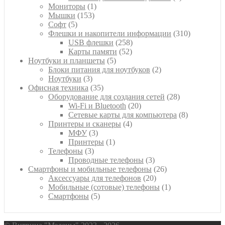
1
товара
Мониторы
1
153
товар
Мышки
153
5
товара
Софт
5
товаров
310
Флешки и накопители информации
310
258
товаров
USB флешки
258
52
товаров
Карты памяти
52
5
товара
Ноутбуки и планшеты
5
товаров
2
Блоки питания для ноутбуков
2
3
товара
Ноутбуки
3
товара
35
Офисная техника
35
товаров
28
Оборудование для создания сетей
28
20
товаров
Wi-Fi и Bluetooth
20
товаров
8
Сетевые карты для компьютера
8
4
товаров
Принтеры и сканеры
4
3
товара
МФУ
3
товара
1
Принтеры
1
3
товар
Телефоны
3
товара
3
Проводные телефоны
3
товара
26
Смартфоны и мобильные телефоны
26
20
товаров
Аксессуары для телефонов
20
товаров
1
Мобильные (сотовые) телефоны
1
5
товар
Смартфоны
5
товаров