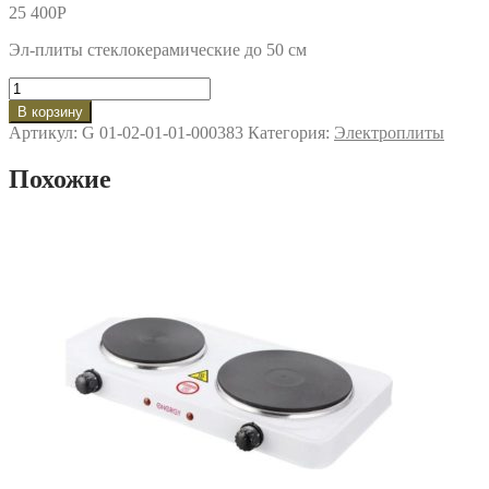
25 400
P
Эл-плиты стеклокерамические до 50 см
Количество
товара
В корзину
Электроплита
Артикул:
G 01-02-01-01-000383
Категория:
Электроплиты
DARINA
1B
Похожие
EC
331
606
At