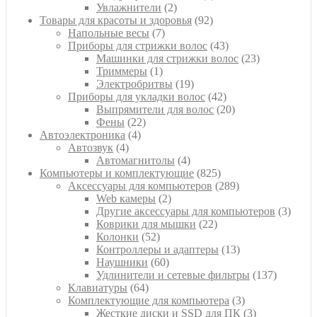
2
товара
Увлажнители
2
товара
92
Товары для красоты и здоровья
92
7
товара
Напольные весы
7
товаров
43
Приборы для стрижки волос
43
товара
23
Машинки для стрижки волос
23
1
товара
Триммеры
1
товар
19
Электробритвы
19
товаров
42
Приборы для укладки волос
42
товара
20
Выпрямители для волос
20
22
товаров
Фены
22
4
товара
Автоэлектроника
4
4
товара
Автозвук
4
товара
4
Автомагнитолы
4
товара
825
Компьютеры и комплектующие
825
товаров
289
Аксессуары для компьютеров
289
2
товаров
Web камеры
2
товара
3
Другие аксессуары для компьютеров
3
22
товар
Коврики для мышки
22
52
товара
Колонки
52
товара
13
Контроллеры и адаптеры
13
60
товаров
Наушники
60
товаров
137
Удлинители и сетевые фильтры
137
64
товаров
Клавиатуры
64
товара
3
Комплектующие для компьютера
3
товара
3
Жесткие диски и SSD для ПК
3