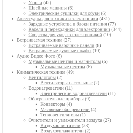
42
товаров
Утюги
42
товара
6
Швейные машины
6
товаров
6
Электрические сушилки для обуви
6
товаров
431
Аксессуары для техники и электроники
431
товар
77
Зарядные устройства и блоки питания
77
товаров
344
Кабели и переходники для электроники
344
10
товара
Средства для ухода за электроникой
10
27
товаров
Встраиваемая техника
27
товаров
8
Встраиваемые варочные панели
8
19
товаров
Встраиваемые духовые шкафы
19
6
товаров
Аудио Видео Фото
6
товаров
6
Музыкальные центры и магнитолы
6
6
товаров
Музыкальные центры
6
49
товаров
Климатическая техника
49
2
товаров
Вентиляторы
2
товара
2
Вентиляторы настольные
2
11
товара
Водонагреватели
11
товаров
11
Электрические водонагреватели
11
9
товаров
Обогревательные приборы
9
4
товаров
Конвекторы
4
товара
4
Масляные обогреватели
4
1
товара
Тепловентиляторы
1
товар
27
Очистители и увлажнители воздуха
27
23
товаров
Воздухоочистители
23
товара
2
Воздухоувлажнители
2