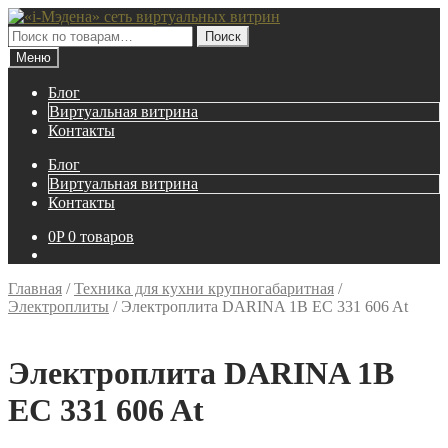
Перейти
Перейти
к
к
Искать:
Поиск
навигации
содержимому
Меню
Блог
Виртуальная витрина
Контакты
Блог
Виртуальная витрина
Контакты
0
P
0 товаров
Главная
/
Техника для кухни крупногабаритная
/
Электроплиты
/
Электроплита DARINA 1B EC 331 606 At
Электроплита DARINA 1B
EC 331 606 At