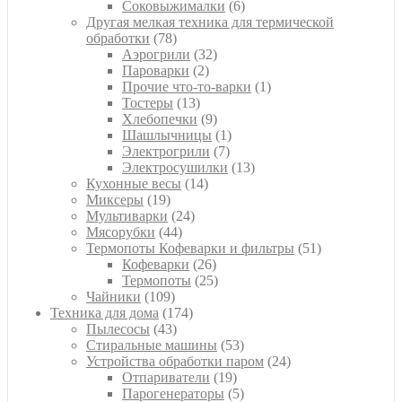
товаров
6
Соковыжималки
6
товаров
Другая мелкая техника для термической
78
обработки
78
товаров
32
Аэрогрили
32
2
товара
Пароварки
2
товара
1
Прочие что-то-варки
1
13
товар
Тостеры
13
товаров
9
Хлебопечки
9
товаров
1
Шашлычницы
1
7
товар
Электрогрили
7
товаров
13
Электросушилки
13
14
товаров
Кухонные весы
14
19
товаров
Миксеры
19
товаров
24
Мультиварки
24
44
товара
Мясорубки
44
товара
51
Термопоты Кофеварки и фильтры
51
26
товар
Кофеварки
26
товаров
25
Термопоты
25
109
товаров
Чайники
109
товаров
174
Техника для дома
174
43
товара
Пылесосы
43
товара
53
Стиральные машины
53
товара
24
Устройства обработки паром
24
19
товара
Отпариватели
19
товаров
5
Парогенераторы
5