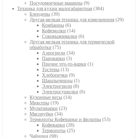
товар
9
Посудомоечные машины
9
товаров
384
Техника для кухни малогабаритная
384
39
товара
Блендеры
39
товаров
29
Другая мелкая техника для измельчения
29
6
товаро
Комбаины
6
товаров
14
Кофемолки
14
товаров
6
Соковыжималки
6
товаров
Другая мелкая техника для термической
75
обработки
75
товаров
34
Аэрогрили
34
3
товара
Пароварки
3
товара
1
Прочие что-то-варки
1
13
товар
Тостеры
13
товаров
9
Хлебопечки
9
товаров
1
Шашлычницы
1
8
товар
Электрогрили
8
товаров
6
Электросушилки
6
14
товаров
Кухонные весы
14
19
товаров
Миксеры
19
товаров
23
Мультиварки
23
34
товара
Мясорубки
34
товара
53
Термопоты Кофеварки и фильтры
53
28
товара
Кофеварки
28
товаров
25
Термопоты
25
98
товаров
Чайники
98