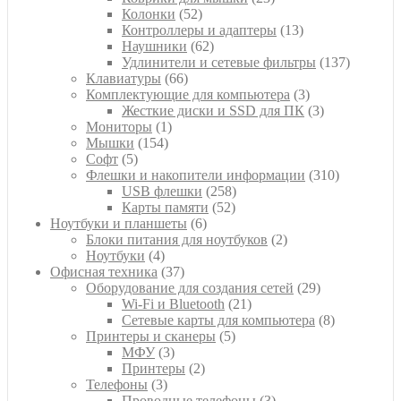
52
товара
Колонки
52
товара
13
Контроллеры и адаптеры
13
62
товаров
Наушники
62
товара
137
Удлинители и сетевые фильтры
137
66
товаров
Клавиатуры
66
товаров
3
Комплектующие для компьютера
3
товара
3
Жесткие диски и SSD для ПК
3
1
товара
Мониторы
1
154
товар
Мышки
154
5
товара
Софт
5
товаров
310
Флешки и накопители информации
310
258
товаров
USB флешки
258
52
товаров
Карты памяти
52
6
товара
Ноутбуки и планшеты
6
товаров
2
Блоки питания для ноутбуков
2
4
товара
Ноутбуки
4
товара
37
Офисная техника
37
товаров
29
Оборудование для создания сетей
29
21
товаров
Wi-Fi и Bluetooth
21
товар
8
Сетевые карты для компьютера
8
5
товаров
Принтеры и сканеры
5
3
товаров
МФУ
3
товара
2
Принтеры
2
3
товара
Телефоны
3
товара
3
Проводные телефоны
3