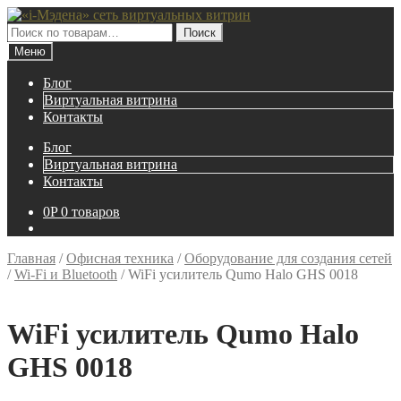
Перейти
Перейти
к
к
Искать:
Поиск
навигации
содержимому
Меню
Блог
Виртуальная витрина
Контакты
Блог
Виртуальная витрина
Контакты
0
P
0 товаров
Главная
/
Офисная техника
/
Оборудование для создания сетей
/
Wi-Fi и Bluetooth
/
WiFi усилитель Qumo Halo GHS 0018
WiFi усилитель Qumo Halo
GHS 0018