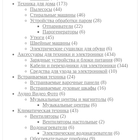
товаров
173
Техника для дома
173
44
товара
Пылесосы
44
товара
46
Стиральные машины
46
товаров
28
Устройства обработки паром
28
22
товаров
Отпариватели
22
товара
6
Парогенераторы
6
45
товаров
Утюги
45
товаров
4
Швейные машины
4
товара
6
Электрические сушилки для обуви
6
товаров
434
Аксессуары для техники и электроники
434
товара
80
Зарядные устройства и блоки питания
80
товаров
344
Кабели и переходники для электроники
344
10
товара
Средства для ухода за электроникой
10
24
товаров
Встраиваемая техника
24
товара
8
Встраиваемые варочные панели
8
16
товаров
Встраиваемые духовые шкафы
16
6
товаров
Аудио Видео Фото
6
товаров
6
Музыкальные центры и магнитолы
6
6
товаров
Музыкальные центры
6
43
товаров
Климатическая техника
43
2
товара
Вентиляторы
2
товара
2
Вентиляторы настольные
2
6
товара
Водонагреватели
6
товаров
6
Электрические водонагреватели
6
9
товаров
Обогревательные приборы
9