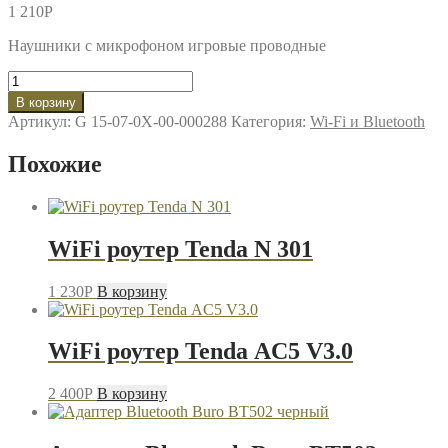
1 210
P
Наушники с микрофоном игровые проводные
Количество
товара
В корзину
WiFi
Артикул:
G 15-07-0X-00-000288
Категория:
Wi-Fi и Bluetooth
усилитель
Qumo
Похожие
Halo
GHS
0018
WiFi роутер Tenda N 301
1 230
P
В корзину
WiFi роутер Tenda AC5 V3.0
2 400
P
В корзину