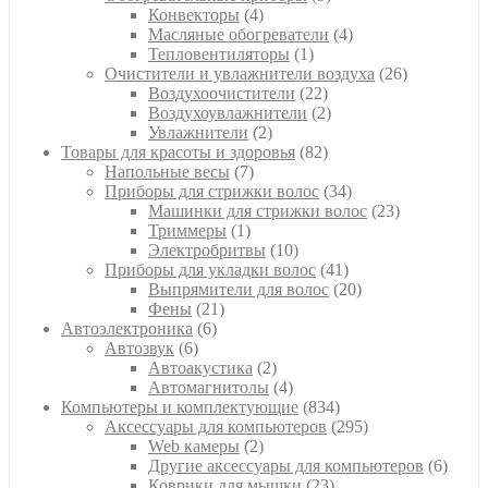
4
товаров
Конвекторы
4
товара
4
Масляные обогреватели
4
1
товара
Тепловентиляторы
1
товар
26
Очистители и увлажнители воздуха
26
22
товаров
Воздухоочистители
22
товара
2
Воздухоувлажнители
2
2
товара
Увлажнители
2
товара
82
Товары для красоты и здоровья
82
7
товара
Напольные весы
7
товаров
34
Приборы для стрижки волос
34
товара
23
Машинки для стрижки волос
23
1
товара
Триммеры
1
товар
10
Электробритвы
10
товаров
41
Приборы для укладки волос
41
товар
20
Выпрямители для волос
20
21
товаров
Фены
21
6
товар
Автоэлектроника
6
6
товаров
Автозвук
6
товаров
2
Автоакустика
2
товара
4
Автомагнитолы
4
товара
834
Компьютеры и комплектующие
834
товара
295
Аксессуары для компьютеров
295
2
товаров
Web камеры
2
товара
6
Другие аксессуары для компьютеров
6
23
товар
Коврики для мышки
23