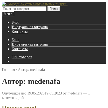
Перейти
Перейти
к
к
Искать:
Поиск
навигации
содержимому
Меню
Блог
Виртуальная витрина
Контакты
Блог
Виртуальная витрина
Контакты
0
P
0 товаров
Главная
/
Автор: medenafa
Автор:
medenafa
Опубликовано
19.05.2023
19.05.2023
от
medenafa
—
1
комментарий
Привет, мир!