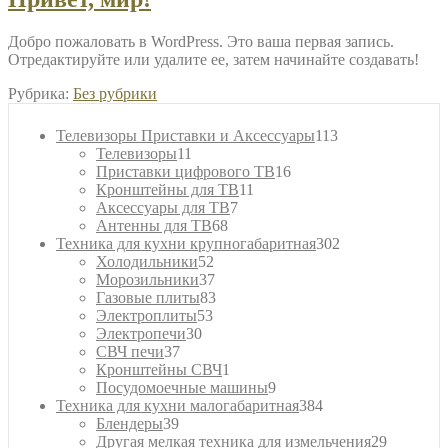
Добро пожаловать в WordPress. Это ваша первая запись.
Отредактируйте или удалите ее, затем начинайте создавать!
Рубрика:
Без рубрики
113
Телевизоры Приставки и Аксессуары
113
11
товаров
Телевизоры
11
товаров
16
Приставки цифрового ТВ
16
11
товаров
Кронштейны для ТВ
11
7
товаров
Аксессуары для ТВ
7
68
товаров
Антенны для ТВ
68
товаров
302
Техника для кухни крупногабаритная
302
52
товара
Холодильники
52
товара
37
Морозильники
37
товаров
83
Газовые плиты
83
53
товара
Электроплиты
53
30
товара
Электропечи
30
37
товаров
СВЧ печи
37
товаров
1
Кронштейны СВЧ
1
товар
9
Посудомоечные машины
9
товаров
384
Техника для кухни малогабаритная
384
39
товара
Блендеры
39
товаров
29
Другая мелкая техника для измельчения
29